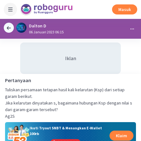
Masuk
Dalton D
06 Januari 2023 06:15
Iklan
Pertanyaan
Tuliskan persamaan tetapan hasil kali kelarutan (Ksp) dari setiap
garam berikut.
Jika kelarutan dinyatakan s, bagaimana hubungan Ksp dengan nilai s
dari garam-garam tersebut?
Ag2S
Ikuti Tryout SNBT & Menangkan E-Wallet
100rb
Klaim