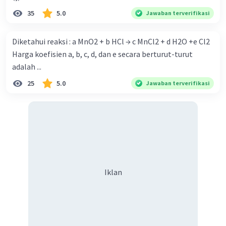
35
5.0
Jawaban terverifikasi
Diketahui reaksi : a MnO2 + b HCl → c MnCl2 + d H2O +e Cl2
Harga koefisien a, b, c, d, dan e secara berturut-turut
adalah ...
25
5.0
Jawaban terverifikasi
Iklan