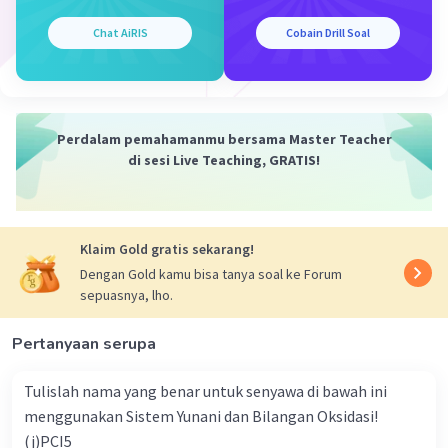
Ksp Ag₂S = (2s)² × s
Ksp Ag₂S = 4s³
Chat AiRIS
Cobain Drill Soal
Jadi, jawaban yang benar adalah
▪︎persamaan Ksp
Ksp Ag₂S = [Ag⁺]²[S²⁻]
▪︎Hubungan Ksp dengan s
Perdalam pemahamanmu bersama Master Teacher
Ksp Ag₂S = 4s³
di sesi Live Teaching, GRATIS!
·
0.0
(
0
)
Balas
Beri Rating
Klaim Gold gratis sekarang!
Dengan Gold kamu bisa tanya soal ke Forum
sepuasnya, lho.
Pertanyaan serupa
Iklan
Tulislah nama yang benar untuk senyawa di bawah ini
menggunakan Sistem Yunani dan Bilangan Oksidasi!
(j)PCI5