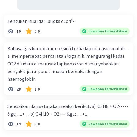
Tentukan nilai dari biloks c2o4²-
10
5.0
Jawaban terverifikasi
Bahaya gas karbon monoksida terhadap manusia adalah ....
a. mempercepat perkaratan logam b. mengurangi kadar
CO2 di udara c. merusak lapisan ozon d. menyebabkan
penyakit paru-paru e. mudah bereaksi dengan
haemoglobin
28
1.0
Jawaban terverifikasi
Selesaikan dan setarakan reaksi berikut: a). C3H8 + O2-----
&gt; .....+..... b).C4H10 + O2----&gt;.......+......
19
5.0
Jawaban terverifikasi