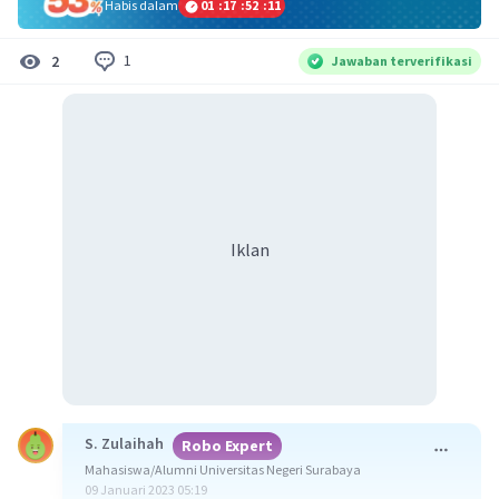
Habis dalam
01
:
17
:
52
:
11
1
2
Jawaban terverifikasi
Iklan
S. Zulaihah
Robo Expert
Mahasiswa/Alumni Universitas Negeri Surabaya
09 Januari 2023 05:19