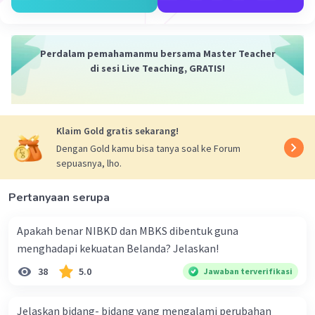
Perbedaan
1. Pangeran Diponegoro melakukan perlawanan
di wilayah Jawa, sedangkan Imam Bonjol
Perdalam pemahamanmu bersama Master Teacher
melakukan perlawanan di wilayah Sumatera
di sesi Live Teaching, GRATIS!
Barat.
2. Perlawanan Pangeran Diponegoro
dilatarbelakangi oleh pemasangan patok
Klaim Gold gratis sekarang!
pembangunan jalan yang melewati tanah
leluhur Pangeran Diponegoro, sedangkan
Dengan Gold kamu bisa tanya soal ke Forum
sepuasnya, lho.
perlawanan Imam Bonjol dilatarbelakangi oleh
perang dengan kaum adat.
Pertanyaan serupa
Jadi, persamaan perlawanan kedua tokoh adalah
Apakah benar NIBKD dan MBKS dibentuk guna
sama-sama berjuang melawan Belanda.
menghadapi kekuatan Belanda? Jelaskan!
Sedangkan perbedaannya adalah perjuangan
berada di wilayah yang berbeda.
38
5.0
Jawaban terverifikasi
·
0.0
(
0
)
Balas
Beri Rating
Jelaskan bidang- bidang yang mengalami perubahan