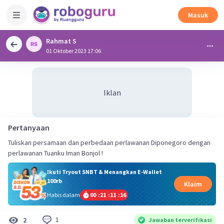
Masuk
Rahmat S
01 Oktober 2023 17:06
Iklan
Pertanyaan
Tuliskan persamaan dan perbedaan perlawanan Diponegoro dengan
perlawanan Tuanku Iman Bonjol !
Ikuti Tryout SNBT & Menangkan E-Wallet
100rb
Klaim
Habis dalam
00
:
21
:
11
:
16
1
2
Jawaban terverifikasi