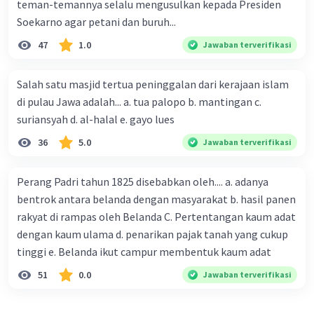
teman-temannya selalu mengusulkan kepada Presiden
Soekarno agar petani dan buruh...
47
1.0
Jawaban terverifikasi
Salah satu masjid tertua peninggalan dari kerajaan islam
di pulau Jawa adalah... a. tua palopo b. mantingan c.
suriansyah d. al-halal e. gayo lues
36
5.0
Jawaban terverifikasi
Perang Padri tahun 1825 disebabkan oleh.... a. adanya
bentrok antara belanda dengan masyarakat b. hasil panen
rakyat di rampas oleh Belanda C. Pertentangan kaum adat
dengan kaum ulama d. penarikan pajak tanah yang cukup
tinggi e. Belanda ikut campur membentuk kaum adat
51
0.0
Jawaban terverifikasi