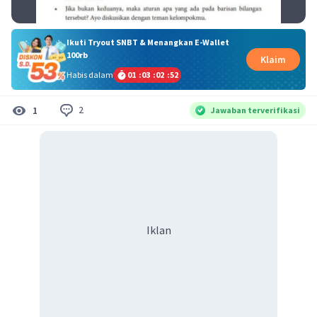
Ikuti Tryout SNBT & Menangkan E-Wallet
100rb
Klaim
Habis dalam
01
:
03
:
02
:
51
2
1
Jawaban terverifikasi
Iklan