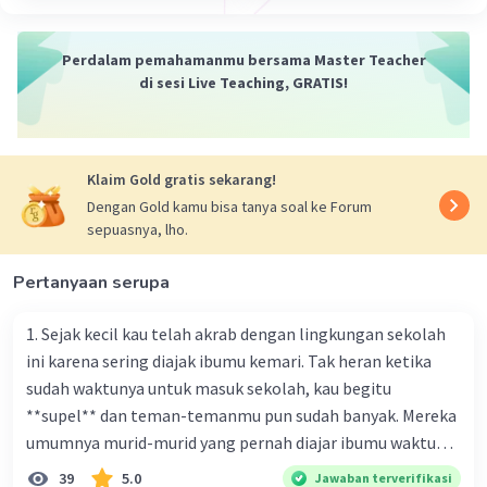
yang membantu dalam menyampaikan pesan
anti-nar koba secara efektif. Berikut adalah
Perdalam pemahamanmu bersama Master Teacher
beberapa butir penting yang dapat dimasukkan
di sesi Live Teaching, GRATIS!
dalam pidato tersebut:
Pendahuluan yang Menarik
: Mulailah dengan
pengenalan yang kuat yang menarik perhatian
audiens. Anda bisa memulai dengan fakta
Klaim Gold gratis sekarang!
dramatis, kutipan yang relevan, atau kisah nyata
Dengan Gold kamu bisa tanya soal ke Forum
yang terkait dengan dampak buruk nar koba.
sepuasnya, lho.
Definisi Nar koba
: Jelaskan secara singkat apa
yang dimaksud dengan nar koba. Sertakan
Pertanyaan serupa
informasi mengenai jenis-jenis narbkoba yang
umumnya digunakan dan bahayanya bagi
1. Sejak kecil kau telah akrab dengan lingkungan sekolah
kesehatan dan masyarakat.
ini karena sering diajak ibumu kemari. Tak heran ketika
Dampak Nar koba
: Uraikan dampak negatif nar
sudah waktunya untuk masuk sekolah, kau begitu
koba, baik secara fisik maupun sosial. Sertakan
**supel** dan teman-temanmu pun sudah banyak. Mereka
statistik atau data yang mendukung pernyataan
umumnya murid-murid yang pernah diajar ibumu waktu
Anda.
kelas satu. Sedangkan aku? Aku waktu itu baru saja pindah
39
5.0
Jawaban terverifikasi
Kisah Nyata
: Bagikan kisah nyata tentang