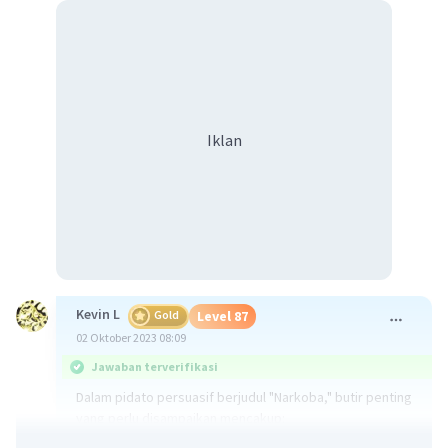
Iklan
Kevin L
Gold
Level 87
02 Oktober 2023 08:09
Jawaban terverifikasi
Dalam pidato persuasif berjudul "Narkoba," butir penting
yang perlu disampaikan mencakup: