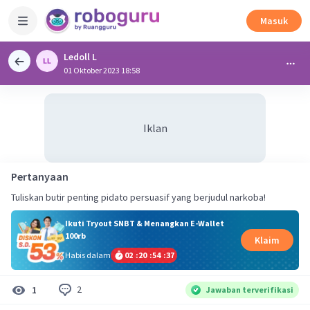
Masuk
Ledoll L
01 Oktober 2023 18:58
Iklan
Pertanyaan
Tuliskan butir penting pidato persuasif yang berjudul narkoba!
Ikuti Tryout SNBT & Menangkan E-Wallet
100rb
Klaim
Habis dalam
02
:
20
:
54
:
36
2
1
Jawaban terverifikasi