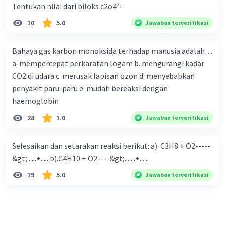
Tentukan nilai dari biloks c2o4²-
10
5.0
Jawaban terverifikasi
Bahaya gas karbon monoksida terhadap manusia adalah ....
a. mempercepat perkaratan logam b. mengurangi kadar
CO2 di udara c. merusak lapisan ozon d. menyebabkan
penyakit paru-paru e. mudah bereaksi dengan
haemoglobin
28
1.0
Jawaban terverifikasi
Selesaikan dan setarakan reaksi berikut: a). C3H8 + O2-----
&gt; .....+..... b).C4H10 + O2----&gt;.......+......
19
5.0
Jawaban terverifikasi