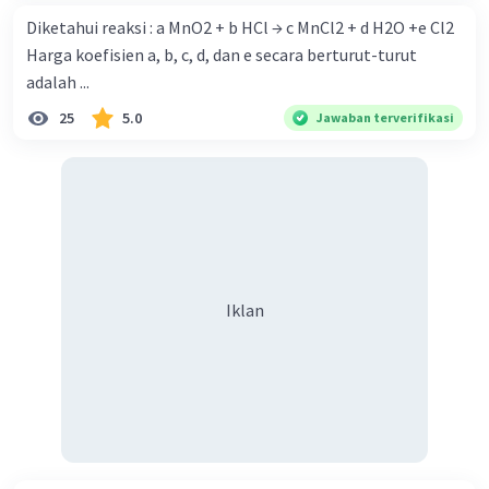
Diketahui reaksi : a MnO2 + b HCl → c MnCl2 + d H2O +e Cl2
Harga koefisien a, b, c, d, dan e secara berturut-turut
adalah ...
25
5.0
Jawaban terverifikasi
Iklan