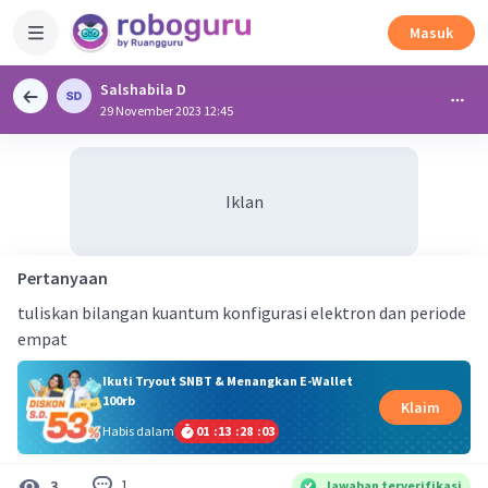
Masuk
Salshabila D
29 November 2023 12:45
Iklan
Pertanyaan
tuliskan bilangan kuantum konfigurasi elektron dan periode
empat
Ikuti Tryout SNBT & Menangkan E-Wallet
100rb
Klaim
Habis dalam
01
:
13
:
28
:
02
1
3
Jawaban terverifikasi