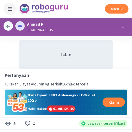
Masuk
Ahmad R
13 Mei 2024 10:35
Iklan
Pertanyaan
Tuliskan 5 ayat Alquran yg Terkait Akhlak tercela
Ikuti Tryout SNBT & Menangkan E-Wallet
100rb
Klaim
Habis dalam
01
:
08
:
23
:
59
2
5
Jawaban terverifikasi