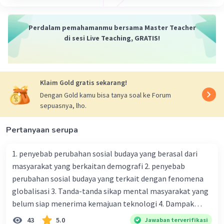
lain, dan janganlah kamu memanggil dengan
gelar-gelar yang buruk. Seburuk-buruk panggilan
Perdalam pemahamanmu bersama Master Teacher
(pemberian gelar) adalah (panggilan) yang buruk
di sesi Live Teaching, GRATIS!
sesudah iman, dan barangsiapa yang tidak
bertobat, maka mereka itulah orang-orang yang
zalim." (Al-Hujurat: 11)
Klaim Gold gratis sekarang!
Dengan Gold kamu bisa tanya soal ke Forum
·
0.0
(
0
)
Balas
Beri Rating
sepuasnya, lho.
GusFahri G
Level 64
Pertanyaan serupa
13 Mei 2024 23:41
1. penyebab perubahan sosial budaya yang berasal dari
Ayat2 dalam al kafirun
masyarakat yang berkaitan demografi 2. penyebab
perubahan sosial budaya yang terkait dengan fenomena
Iklan
·
0.0
(
0
)
Balas
Beri Rating
globalisasi 3. Tanda-tanda sikap mental masyarakat yang
belum siap menerima kemajuan teknologi 4. Dampak
modernisasi dalam kehidupan sosial masyarakat 5.
43
5.0
Jawaban terverifikasi