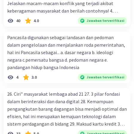
Jelaskan macam-macam konflik yang terjadi akibat
keberagaman masyarakat dan berilah contohnya! 4.
Mengapa dalam masyarakat yang memiliki keberagaman
40
4.0
Jawaban terverifikasi
diperlukan harmoni? 5. Indonesia merupakan negara yang
kaya akan keberagaman baik dilihat dari agama, suku, ras,
Pancasila digunakan sebagai landasan dan pedoman
bahasa, dan budaya. Berdasarkan pernyataan tersebut,
dalam pengelolaan dan menjalankan roda pemerintahan,
apa yang dapat kalian lakukan untuk menjaga
hal ini Pancasila sebagai... a. dasar negara b. ideologi
keberagaman supaya terhindar dari konflik?
negara c.pemersatu bangsa d. pedoman negara e.
pandangan hidup bangsa Indonesia
4
3.0
Jawaban terverifikasi
26. Ciri" masyarakat lembaga abad 21 27. 3 pilar fondasi
dalam berinteraksi dan dana digital 28. Kemampuan
pengangkutan barang dagangan bisa menjadi optimal dan
efisien, hal ini merupakan kemajuan teknologi dalam
sistem perdagangan di bidang 29. Maksud kartu kredit 30.
Manfaat penggunaan teknologi informasi di bidang
33
5.0
Jawaban terverifikasi