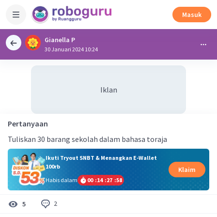
Masuk
Gianella P
30 Januari 2024 10:24
Iklan
Pertanyaan
Tuliskan 30 barang sekolah dalam bahasa toraja
Ikuti Tryout SNBT & Menangkan E-Wallet
100rb
Klaim
Habis dalam
00
:
14
:
27
:
58
2
5