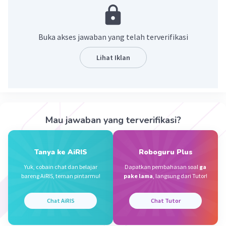
Muhammad Y
Level 85
30 Januari 2024 13:02
Buka akses jawaban yang telah terverifikasi
Pensil
Lihat Iklan
Iklan
·
0.0
(
0
)
Balas
Beri Rating
Mau jawaban yang terverifikasi?
Tanya ke AiRIS
Roboguru Plus
Yuk, cobain chat dan belajar
Dapatkan pembahasan soal
ga
bareng AiRIS, teman pintarmu!
pake lama
, langsung dari Tutor!
Chat AiRIS
Chat Tutor