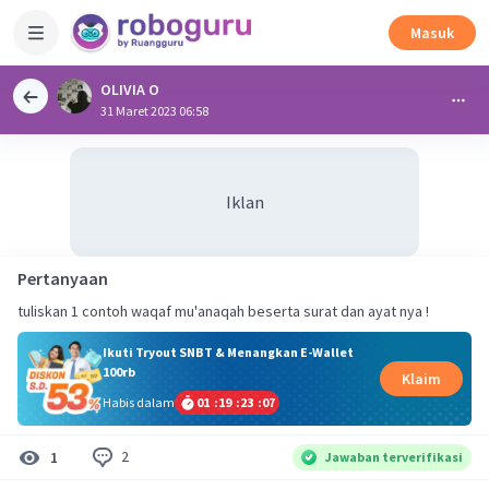
Masuk
OLIVIA O
31 Maret 2023 06:58
Iklan
Pertanyaan
tuliskan 1 contoh waqaf mu'anaqah beserta surat dan ayat nya !
Ikuti Tryout SNBT & Menangkan E-Wallet
100rb
Klaim
Habis dalam
01
:
19
:
23
:
06
2
1
Jawaban terverifikasi