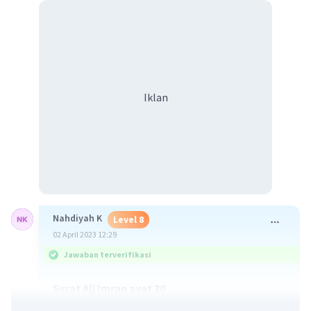
Iklan
Nahdiyah K
Level 8
02 April 2023 12:29
Jawaban terverifikasi
Surat Ali Imran ayat 30
يَوْمَ تَجِدُ كُلُّ نَفْسٍ مَّا عَمِلَتْ مِنْ خَيْرٍ
مُّحْضَرًا ۛوَمَا عَمِلَتْ