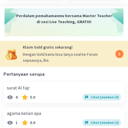
·
0.0
(
0
)
Balas
Beri Rating
Perdalam pemahamanmu bersama Master Teacher
di sesi Live Teaching, GRATIS!
Klaim Gold gratis sekarang!
Dengan Gold kamu bisa tanya soal ke Forum
sepuasnya, lho.
Pertanyaan serupa
surat Al fajr
4
5.0
Lihat jawaban (3)
agama kalian apa
1
0.0
Lihat jawaban (1)