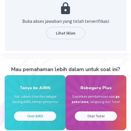
Menurut ajaran Gereja Katolik, gereja pertama adalah
Cenacle di Bukit Zion, tempat Yesus dan para rasul-Nya
melakukan perjamuan terakhir (dan sakramen Ekaristi
Buka akses jawaban yang telah terverifikasi
pertama).
Lihat Iklan
Jadi, jawabannya adalah Gereja Cenacle di Bukit Zion.
·
0.0
(
0
)
Balas
Beri Rating
Esa S
Level 3
Mau pemahaman lebih dalam untuk soal ini?
26 Mei 2022 11:51
Gereja aqaba merupakan gereja pertama di dunia
Tanya ke AiRIS
Roboguru Plus
·
0.0
(
0
)
Balas
Beri Rating
Iklan
Yuk, cobain chat dan belajar
Dapatkan pembahasan soal
ga
bareng AiRIS, teman pintarmu!
pake lama
, langsung dari Tutor!
Berharap
Level 11
29 Mei 2022 09:04
Chat AiRIS
Chat Tutor
gereja Dura -europos