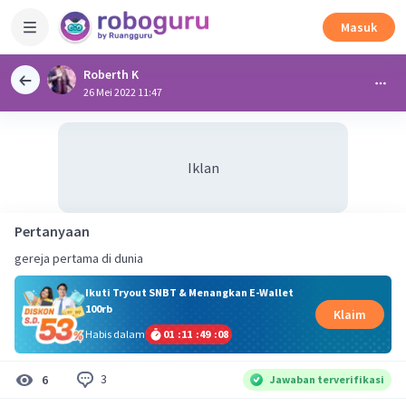
Masuk
Roberth K
26 Mei 2022 11:47
Iklan
Pertanyaan
gereja pertama di dunia
Ikuti Tryout SNBT & Menangkan E-Wallet
100rb
Klaim
Habis dalam
01
:
11
:
49
:
07
3
6
Jawaban terverifikasi