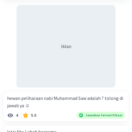
Iklan
hewan peliharaan nabi Muhammad Saw adalah ? tolong di
jawab ya ☺️
4
5.0
Jawaban terverifikasi
Istri Abu Lahab bernama...