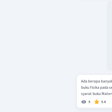
Ada berapa banya
buku fisika pada s
syarat buku Matem
5
5.0