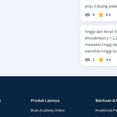
pliss 3 doang pake
8
0.0
tinggi dan berat 
dimodelkan y = 1,
mewakili tinggi d
memiliki tinggi b
2
4.0
u
Produk Lainnya
Bantuan & 
Brain Academy Online
Kredensial P