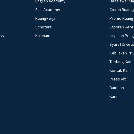
English Academy
Beasiswa Ru
Skill Academy
Cicilan Ruang
Ruangkerja
Promo Ruang
Schoters
Laporan Kere
ess
Kalananti
Layanan Pen
Syarat & Ket
Kebijakan Pri
Tentang Kami
Kontak Kami
Press Kit
Bantuan
Karir