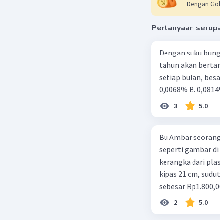
Dengan Gol
adalah 4/
Pertanyaan serup
Beri R
Dengan suku bung
tahun akan berta
setiap bulan, besa
0,0068% B. 0,0814
3
5.0
Bu Ambar seorang 
seperti gambar di 
kerangka dari plast
kipas 21 cm, sudut
sebesar Rp1.800,0
Rp350,00/m. Kipas
2
5.0
total keuntungan 