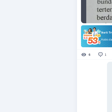
Ikuti T
Habis d
1
6