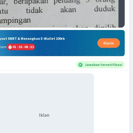
ryout SNBT & Menangkan E-Wallet 100rb
Klaim
alam
01
:
16
:
06
:
51
Jawaban terverifikasi
Iklan