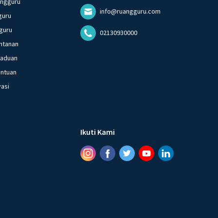
angguru
info@ruangguru.com
guru
guru
02130930000
ntanan
gaduan
entuan
vasi
Ikuti Kami