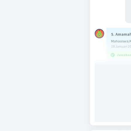
S. Amama
Mahasiswa/Al
18 Januari 2
Jawaban 
Jawaban: 
ingat!
P(A) = n(A
permutasi 
Pn = (n-1)
A: 3 oran
S: banyak