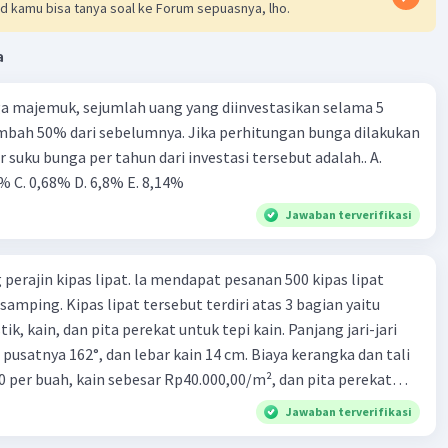
d kamu bisa tanya soal ke Forum sepuasnya, lho.
5
a
·
4.0
(
6
)
Balas
ating
a majemuk, sejumlah uang yang diinvestasikan selama 5
mbah 50% dari sebelumnya. Jika perhitungan bunga dilakukan
r suku bunga per tahun dari investasi tersebut adalah.. A.
% C. 0,68% D. 6,8% Ε. 8,14%
Jawaban terverifikasi
Iklan
perajin kipas lipat. la mendapat pesanan 500 kipas lipat
samping. Kipas lipat tersebut terdiri atas 3 bagian yaitu
ik, kain, dan pita perekat untuk tepi kain. Panjang jari-jari
 pusatnya 162°, dan lebar kain 14 cm. Biaya kerangka dan tali
0 per buah, kain sebesar Rp40.000,00/m², dan pita perekat
 tersebut dijual dengan harga Rp6.500,00 per buah. Tentukan
Jawaban terverifikasi
yang diperoleh Bu Ambar.