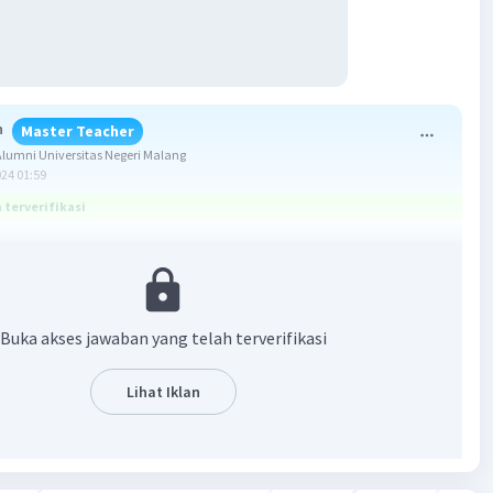
h
Master Teacher
umni Universitas Negeri Malang
024 01:59
terverifikasi
4/5
Buka akses jawaban yang telah terverifikasi
) / n(S)
siklik:
!
Lihat Iklan
g tertentu tidak akan duduk berdampingan
 cara 7 orang duduk melingkar