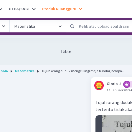
UTBK/SNBT
Produk Ruangguru
Iklan
SMA
Matematika
Tujuh orang duduk mengelilingi meja bundar, berapa...
Gloria J
17 Januari 2024 
Tujuh orang duduk
tertentu tidak a