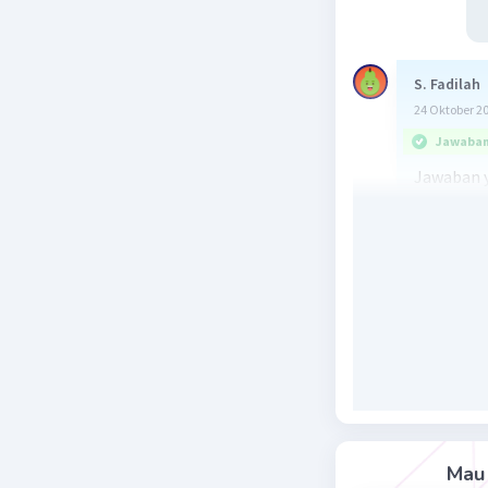
S. Fadilah
24 Oktober 2
Jawaban 
Jawaban y
Timor Tim
negara ya
tahun 197
didalangi 
• Partai 
Timor Tim
• Frente 
menghenda
Mau 