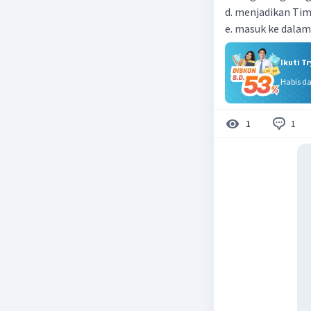
d. menjadikan Tim
e. masuk ke dala
Ikuti T
Habis d
1
1