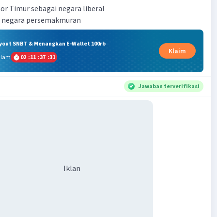
or Timur sebagai negara liberal
m negara persemakmuran
ryout SNBT & Menangkan E-Wallet 100rb
Klaim
alam
02
:
11
:
37
:
31
Jawaban terverifikasi
Iklan