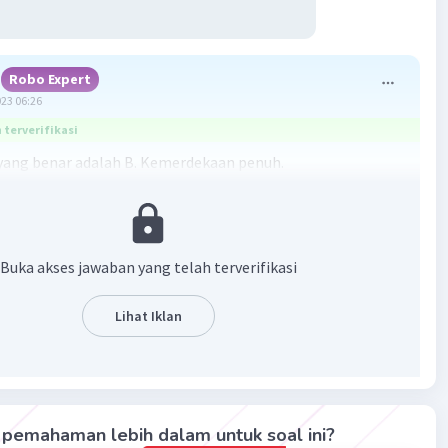
Robo Expert
023 06:26
terverifikasi
ang benar adalah B. Kemerdekaan penuh.
ur atau sekarang menjadi Timor Leste adalah sebuah
ng pernah menjadi bagian dari wilayah Indonesia. Pada
4, terjadi ketidakstabilan politik di Timor Timur yang
Buka akses jawaban yang telah terverifikasi
oleh tiga fraksi utama, yaitu:
Lihat Iklan
Uniao Democratica Timorense (UDT) yang menginginkan
ur tetap menjadi koloni Portugis,
Revolucionaria de Timor-Leste Independente (Fretilin) yang
ki Timor Timur merdeka serta menjadi negara sendiri,
pemahaman lebih dalam untuk soal ini?