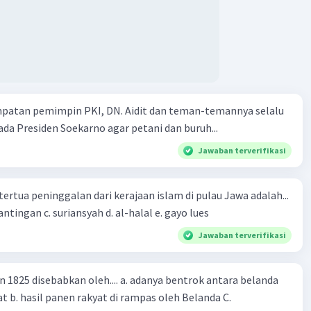
mpatan pemimpin PKI, DN. Aidit dan teman-temannya selalu
a Presiden Soekarno agar petani dan buruh...
Jawaban terverifikasi
tertua peninggalan dari kerajaan islam di pulau Jawa adalah...
a. tua palopo b. mantingan c. suriansyah d. al-halal e. gayo lues
Jawaban terverifikasi
n 1825 disebabkan oleh.... a. adanya bentrok antara belanda
 b. hasil panen rakyat di rampas oleh Belanda C.