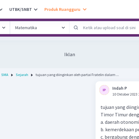
UTBK/SNBT
Produk Ruangguru
Iklan
SMA
Sejarah
tujuan yang diinginkan oleh partai Fratelin dalam ...
Indah P
10 Oktober 2023 
tujuan yang diing
Timor Timur denga
a. daerah otonomi
b. kemerdekaan p
c. bergabung den