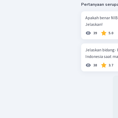
Pertanyaan serup
Apakah benar NIB
Jelaskan!
39
5.0
Jelaskan bidang-
Indonesia saat m
38
3.7