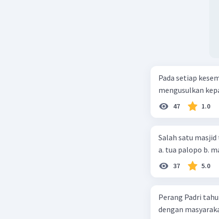
Pada setiap kese
mengusulkan kepad
47
1.0
Salah satu masjid 
37
5.0
Perang Padri tahu
dengan masyarakat