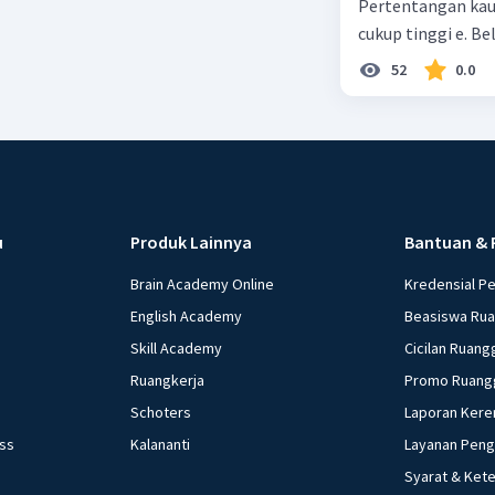
Pertentangan kau
cukup tinggi e. 
52
0.0
u
Produk Lainnya
Bantuan & 
Brain Academy Online
Kredensial P
English Academy
Beasiswa Ru
Skill Academy
Cicilan Ruang
Ruangkerja
Promo Ruang
Schoters
Laporan Kere
ess
Kalananti
Layanan Pen
Syarat & Ket