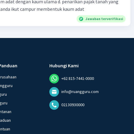
m adat dengan kaum ulama d. penarikan pajak tanah yang
Belanda ikut campur membentuk kaum adat
Jawaban terverifikasi
Panduan
Hubungi Kami
erusahaan
+62 815-7441-0000
angguru
info@ruangguru.com
guru
guru
02130930000
ntanan
gaduan
entuan