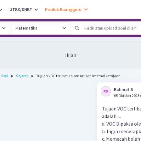
UTBK/SNBT
Produk Ruangguru
Iklan
SMA
Sejarah
Tujuan VOC terlibat dalam urusan internal kerajaan...
Rahmat S
05 Oktober 2023 
Tujuan VOC terlib
adalah ....
a. VOC Dipaksa ole
b. Ingin menerap
c. Memecah belah