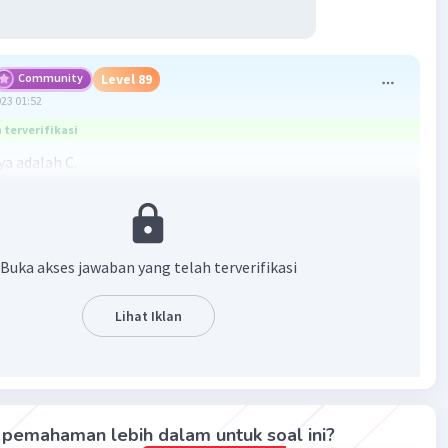
Community
Level 89
023 01:52
terverifikasi
a adalah C.
ekuasaan VOC di Nusantara sangatlah luas dan meliputi
pelabuhan dan kota besar yang ramai. Namun VOC sendiri
iliki kekuatan terbatas tidak hanya dalam bidang militer
Buka akses jawaban yang telah terverifikasi
mpertahan tempat tersebut, namun juga pegawai
 yang dibutuhkan untuk mengatur arus perdagangan
Lihat Iklan
 Karena hal tersebut, VOC seringkali berada dalam
erajaan kerajaan lokal yang berniat untuk - merebut
 VOC. Untuk meminimalisir ancaman tersebut, maka VOC
i terlibat dalam urusan internal kerajaan lokal. Beberapa
ya adalah dengan cara mendukung satu pihak bangsawan
pemahaman lebih dalam untuk soal ini?