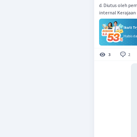
d. Diutus oleh p
internal Kerajaan
Ikuti T
Habis d
2
3