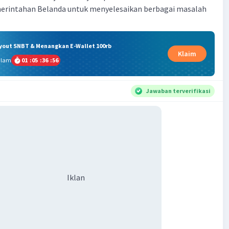
emerintahan Belanda untuk menyelesaikan berbagai masalah
ryout SNBT & Menangkan E-Wallet 100rb
Klaim
alam
01
:
05
:
36
:
55
Jawaban terverifikasi
Iklan