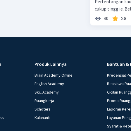
Pertentangan kau
cukup tinggi e. 
48
0.0
u
Produk Lainnya
Bantuan & 
Brain Academy Online
Kredensial P
English Academy
Beasiswa Ru
Skill Academy
Cicilan Ruang
Ruangkerja
Promo Ruang
Schoters
Laporan Kere
ess
Kalananti
Layanan Pen
Syarat & Ket