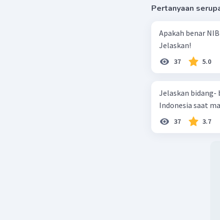
Pertanyaan serup
Beri R
Apakah benar NIB
Jelaskan!
37
5.0
Jelaskan bidang-
Indonesia saat m
37
3.7