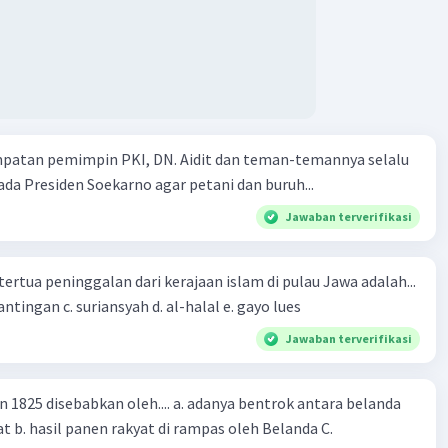
mpatan pemimpin PKI, DN. Aidit dan teman-temannya selalu
a Presiden Soekarno agar petani dan buruh...
Jawaban terverifikasi
tertua peninggalan dari kerajaan islam di pulau Jawa adalah...
a. tua palopo b. mantingan c. suriansyah d. al-halal e. gayo lues
Jawaban terverifikasi
n 1825 disebabkan oleh.... a. adanya bentrok antara belanda
 b. hasil panen rakyat di rampas oleh Belanda C.