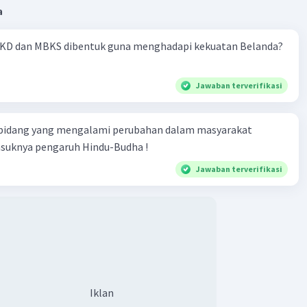
a
·
5.0
(
2
)
Balas
ating
KD dan MBKS dibentuk guna menghadapi kekuatan Belanda?
Jawaban terverifikasi
 bidang yang mengalami perubahan dalam masyarakat
asuknya pengaruh Hindu-Budha !
Jawaban terverifikasi
Iklan