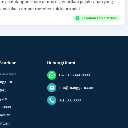
m adat dengan kaum ulama d. penarikan pajak tanah yang
Belanda ikut campur membentuk kaum adat
Jawaban terverifikasi
Panduan
Hubungi Kami
erusahaan
+62 815-7441-0000
angguru
info@ruangguru.com
guru
guru
02130930000
ntanan
gaduan
entuan