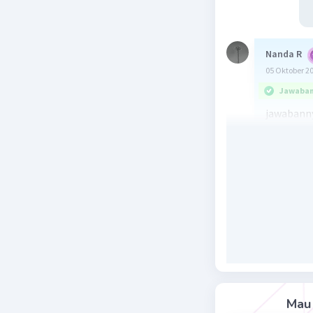
Nanda R
05 Oktober 2
Jawaban 
jawabanny
Wilayah k
beberapa 
hanya mem
untuk me
birokrasi
setempat.
ancaman k
kekuasaan
seringkal
diantaran
Mau 