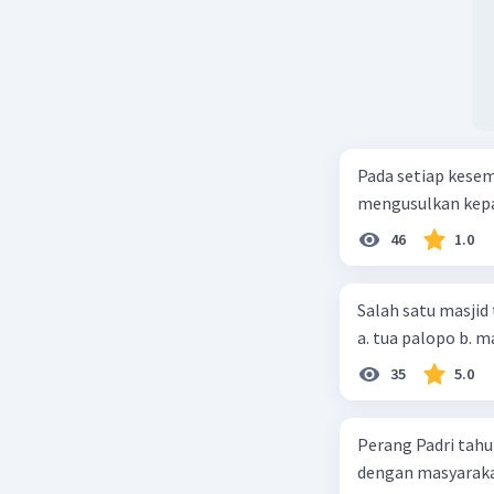
Pada setiap kese
mengusulkan kepad
46
1.0
Salah satu masjid 
35
5.0
Perang Padri tahu
dengan masyarakat