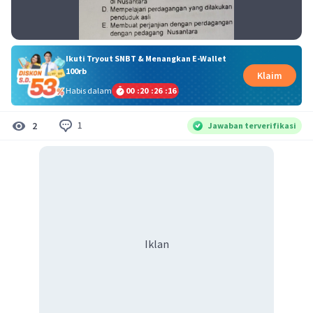
Ikuti Tryout SNBT & Menangkan E-Wallet
100rb
Klaim
Habis dalam
00
:
20
:
26
:
16
1
2
Jawaban terverifikasi
Iklan