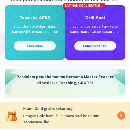
LATIHAN SOAL GRATIS!
Tanya ke AiRIS
Drill Soal
Iklan
Yuk, cobain chat dan belajar
Latihan soal sesuai topik yang
bareng AiRIS, teman pintarmu!
kamu mau untuk persiapan ujian
Chat AiRIS
Cobain Drill Soal
Perdalam pemahamanmu bersama Master Teacher
di sesi Live Teaching, GRATIS!
Klaim Gold gratis sekarang!
Dengan Gold kamu bisa tanya soal ke Forum
sepuasnya, lho.