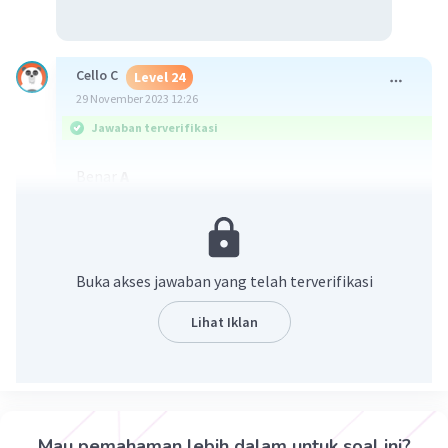
Cello C
Level 24
29 November 2023 12:26
Jawaban terverifikasi
Benar
A
Karena
Tujuan Belanda datang ke Indonesia, sama
dengan bangsa-bangsa Eropa lainnya, yaitu
mencari kekayaan, monopoli perdagangan, dan
Buka akses jawaban yang telah terverifikasi
mencari daerah jajahan.
Lihat Iklan
·
5.0
(
1
)
Balas
Beri Rating
Mau pemahaman lebih dalam untuk soal ini?