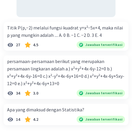
Titik P(p,−2) melalui fungsi kuadrat y=x²−5x+4, maka nilai
p yang mungkin adalah .... A. 0 B. −1 C. −2 D. 3 E. 4
27
4.5
Jawaban terverifikasi
persamaan-persamaan berikut yang merupakan
persamaan lingkaran adalah a.) x²+y²+4x-6y-12=0 b.)
x²+y²+4x-6y-16=0 c.) x²-y²+4x-6y+16=0 d.) x²+y²+4x-6y+5xy-
12=0 e.) x²+y²+4x-6y+13=0
34
3.0
Jawaban terverifikasi
Apa yang dimaksud dengan Statistika?
14
4.2
Jawaban terverifikasi