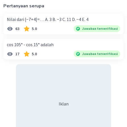
Pertanyaan serupa
Nilai dari |−7+4|=… A. 3 B. −3 C. 11 D. −4 E. 4
63
5.0
Jawaban terverifikasi
cos 105° - cos 15° adalah
17
5.0
Jawaban terverifikasi
Iklan