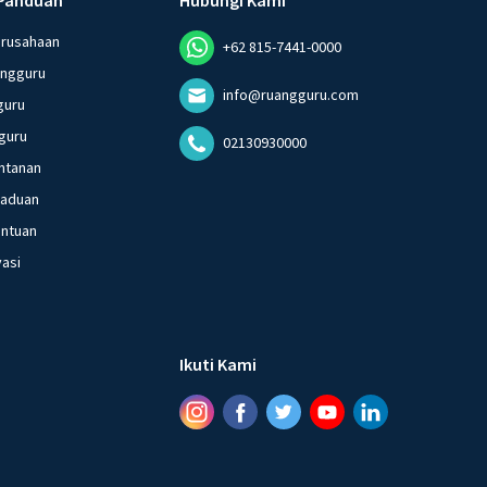
erusahaan
+62 815-7441-0000
angguru
info@ruangguru.com
guru
guru
02130930000
ntanan
gaduan
entuan
vasi
Ikuti Kami