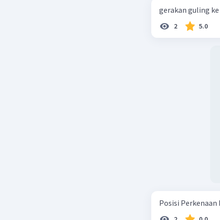
gerakan guling ke 
2
5.0
Posisi Perkenaan 
2
0.0