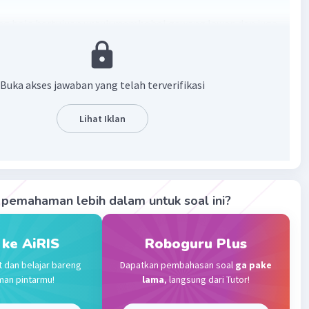
g bola bertujuan untuk membobol gawang lawan dan juga
akukan teknik passing.
·
0.0
(
0
)
Balas
ating
Buka akses jawaban yang telah terverifikasi
Lihat Iklan
Gold
Level 87
 2023 09:52
terverifikasi
tama menendang bola adalah untuk mengumpan ( passing
Iklan
nembak kearah gawang ( shootig at the goal ). Dilihat dari
pemahaman lebih dalam untuk soal ini?
 bagian kaki ke bola, menendang dibedakan menjadi
macam, yaitu Menendang dengan kaki bagian dalam,
 ke AiRIS
Roboguru Plus
 dengan kaki bagian luar, dan menendang dengan
kaki.
t dan belajar bareng
Dapatkan pembahasan soal
ga pake
man pintarmu!
lama
, langsung dari Tutor!
·
0.0
(
0
)
Balas
ating