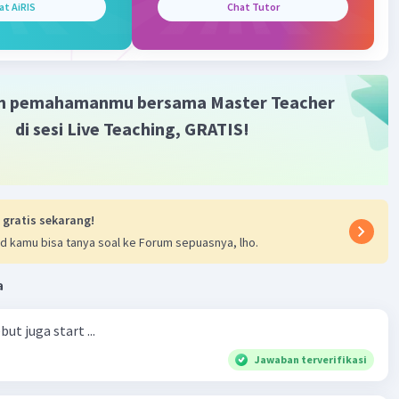
at AiRIS
Chat Tutor
m pemahamanmu bersama Master Teacher
di sesi Live Teaching, GRATIS!
 gratis sekarang!
d kamu bisa tanya soal ke Forum sepuasnya, lho.
a
ut juga start ...
Jawaban terverifikasi