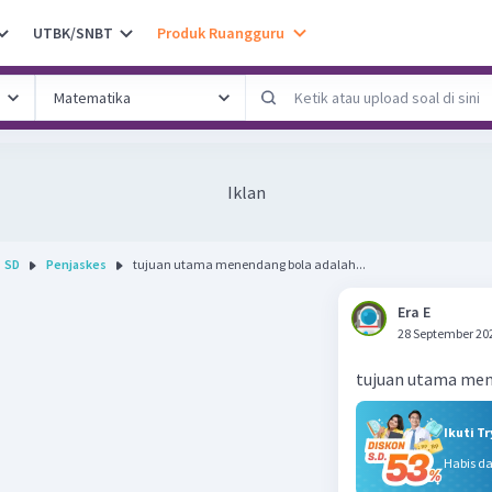
UTBK/SNBT
Produk Ruangguru
Iklan
SD
Penjaskes
tujuan utama menendang bola adalah...
Era E
28 September 20
tujuan utama men
Ikuti T
Habis d