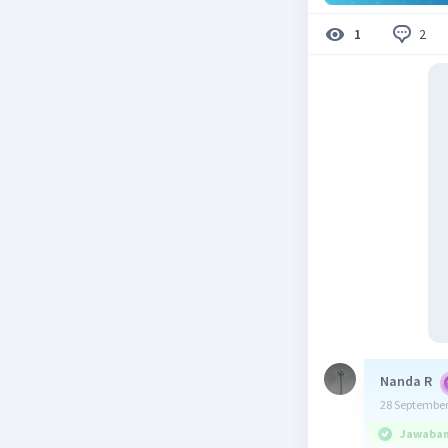
2
1
Nanda R
28 September
Jawaban 