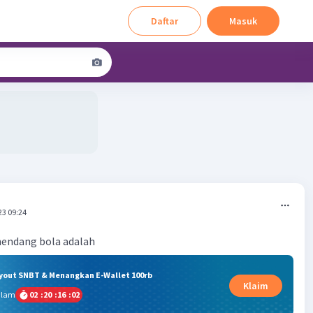
Daftar
Masuk
23 09:24
endang bola adalah
ryout SNBT & Menangkan E-Wallet 100rb
Klaim
alam
02
:
20
:
16
:
02