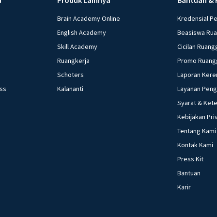
Brain Academy Online
Kredensial P
English Academy
Beasiswa Ru
Skill Academy
Cicilan Ruang
Ruangkerja
Promo Ruang
Schoters
Laporan Kere
ess
Kalananti
Layanan Pen
Syarat & Ket
Kebijakan Pri
Tentang Kami
Kontak Kami
Press Kit
Bantuan
Karir