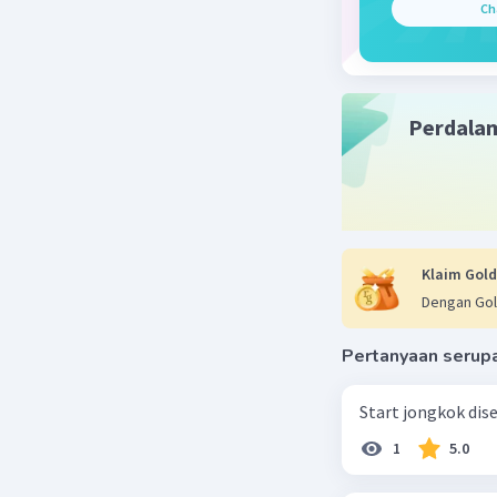
Ch
Perdala
Klaim Gold
Dengan Gol
Pertanyaan serup
Start jongkok diseb
1
5.0