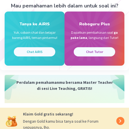
akrobatik, baik tanpa alat atau dengan menggunakan
Mau pemahaman lebih dalam untuk soal ini?
alat bantu senam berupa bola, pita, tali, gada, dan
simpai.
Tanya ke AiRIS
Roboguru Plus
Terdapat beberapa gerakan kombinasi yang ada dalam
senam irama, salah satunya adalah gerakan kombinasi
Yuk, cobain chat dan belajar
Dapatkan pembahasan soal
ga
gerak dasar langkah dan ayunan lengan, yang terdiri
bareng AiRIS, teman pintarmu!
pake lama
, langsung dari Tutor!
dari:
1. Kombinasi gerak langkah biasa dengan ayunan satu
Chat AiRIS
Chat Tutor
lengan.
2. Kombinasi gerak langkah ke depan dengan ayunan
lengan dalam dua putaran lengan.
3. Kombinasi gerak langkah ke samping dengan ayunan
lengan.
Perdalam pemahamanmu bersama Master Teacher
di sesi Live Teaching, GRATIS!
Dengan demikian, gerakan kombinasi pada senam irama
ditunjukkan nomor (1), (2), dan (3) (pilihan A).
Semoga membantu ya.
Klaim Gold gratis sekarang!
Dengan Gold kamu bisa tanya soal ke Forum
·
5.0
(
2
)
Balas
Beri Rating
sepuasnya, lho.