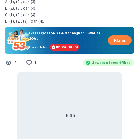
A. (1), (2), dan (3).
B. (2), (3), dan (4).
C. (1), (3), dan (4).
D. (1), (2), (3) , dan (4).
Ikuti Tryout SNBT & Menangkan E-Wallet
100rb
Klaim
Habis dalam
02
:
06
:
38
:
01
1
3
Jawaban terverifikasi
Iklan