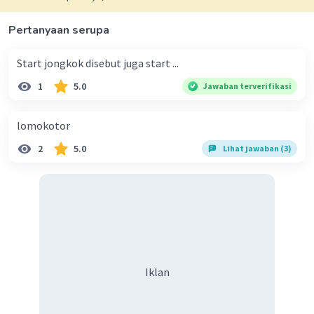
Pertanyaan serupa
Start jongkok disebut juga start ...
1
5.0
Jawaban terverifikasi
Iklan
lomokotor
2
5.0
Lihat jawaban (3)
Iklan