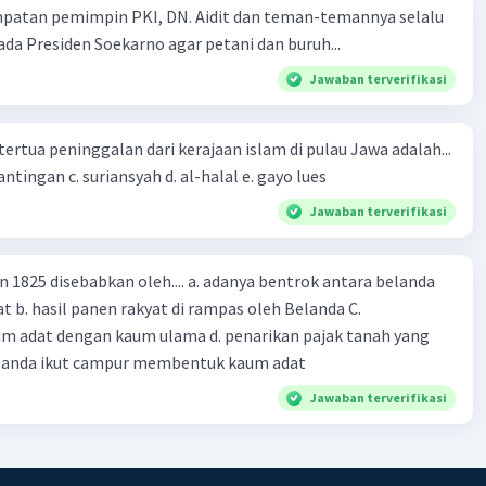
mpatan pemimpin PKI, DN. Aidit dan teman-temannya selalu
a Presiden Soekarno agar petani dan buruh...
Jawaban terverifikasi
tertua peninggalan dari kerajaan islam di pulau Jawa adalah...
a. tua palopo b. mantingan c. suriansyah d. al-halal e. gayo lues
Jawaban terverifikasi
n 1825 disebabkan oleh.... a. adanya bentrok antara belanda
 b. hasil panen rakyat di rampas oleh Belanda C.
m adat dengan kaum ulama d. penarikan pajak tanah yang
Belanda ikut campur membentuk kaum adat
Jawaban terverifikasi