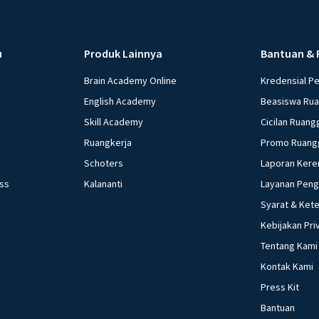
u
Produk Lainnya
Bantuan & 
Brain Academy Online
Kredensial P
English Academy
Beasiswa Ru
Skill Academy
Cicilan Ruang
Ruangkerja
Promo Ruang
Schoters
Laporan Kere
ess
Kalananti
Layanan Pen
Syarat & Ket
Kebijakan Pri
Tentang Kami
Kontak Kami
Press Kit
Bantuan