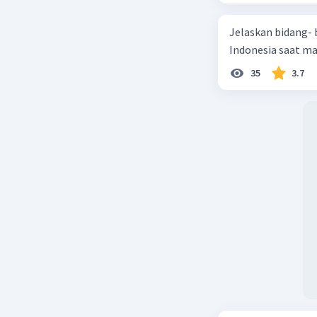
kedaulata
Jelaskan bidang-
Beri R
Indonesia saat m
35
3.7