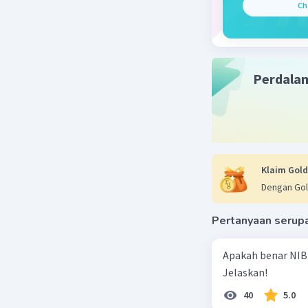
Ch
Meningka
ancaman d
angkatan 
Indonesia,
Perdala
Penguat
berfokus
mendukun
menghadap
Penginte
panjangny
Klaim Gold
harus mel
Dengan Gol
militer te
Kesejaht
Pertanyaan serup
rencana p
Indonesia
Apakah benar NIB
masyaraka
Jelaskan!
Upaya ini
fokus ut
40
5.0