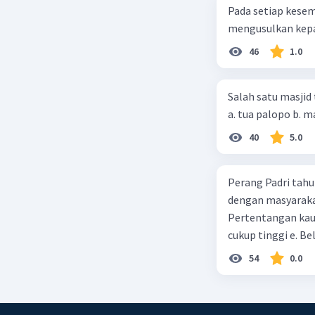
Pada setiap kese
mengusulkan kepad
46
1.0
Salah satu masjid 
40
5.0
Perang Padri tahu
dengan masyarakat
Pertentangan kau
cukup tinggi e. 
54
0.0