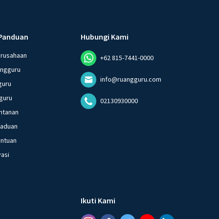
Panduan
Hubungi Kami
erusahaan
+62 815-7441-0000
angguru
info@ruangguru.com
guru
guru
02130930000
ntanan
gaduan
entuan
vasi
Ikuti Kami