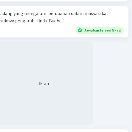
n nasional Indonesia.
 bidang yang mengalami perubahan dalam masyarakat
·
0.0
(
0
)
Balas
ating
asuknya pengaruh Hindu-Budha !
Jawaban terverifikasi
Iklan
Iklan