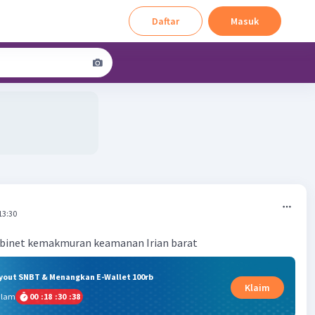
Daftar
Masuk
13:30
binet kemakmuran keamanan Irian barat
ryout SNBT & Menangkan E-Wallet 100rb
Klaim
alam
00
:
18
:
30
:
38