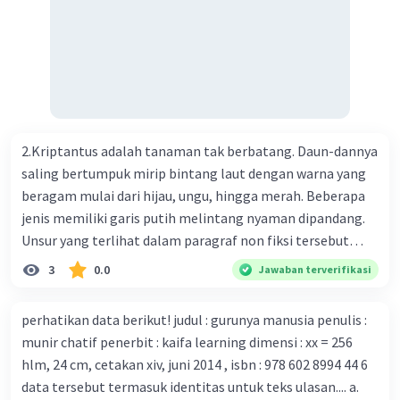
menemukan vaksin bagi virus Corona baru atau penyakit
pernapasan akut 2019-nCOV. Sebagai pusat epidemic,
ilmuwan Cina berupaya menemukan vaksin bagi virus itu.
Perkembangan terbaru adalah mereka menciptakan peta
genetik virus. 4) Ilmuwan dari Australia, Kanada, hingga
Prancis ikut menciptakan berbagai jenis inokulasi
bersama sejumlah perusahaan biotek dan vaksin.
2.Kriptantus adalah tanaman tak berbatang. Daun-dannya
Beberapa waktu lalu, Kepala Laboratorium Identifikasi
saling bertumpuk mirip bintang laut dengan warna yang
Virus dari Institut Peter Doherty untuk Infeksi dan
beragam mulai dari hijau, ungu, hingga merah. Beberapa
kekebalan, Melbourne, Julian Druce, menyatakan mereka
jenis memiliki garis putih melintang nyaman dipandang.
mengembangkan virus Corona versi laboratorium dari
Unsur yang terlihat dalam paragraf non fiksi tersebut
tubuh pasien yang terinfeksi untuk uji coba. Tanggapan
adalah... A. cara menyajikan isi buku B. bahasa yang
3
0.0
Jawaban terverifikasi
yang sesuai dengan berita tersebut adalah ... A.
digunakan C. tokoh dan penokohan D. penyajian alur cerita
Pemerintah Australia telah tanggap menghadapi
perhatikan data berikut! judul : gurunya manusia penulis :
serangan virus Corona dengan menemukan vaksin virus
munir chatif penerbit : kaifa learning dimensi : xx = 256
tersebut. B. Para ilmuan perlu segera mempelajari virus
hlm, 24 cm, cetakan xiv, juni 2014 , isbn : 978 602 8994 44 6
corona yang menjadi masalah besar bagi kesehatan dunia
data tersebut termasuk identitas untuk teks ulasan.... a.
karena persebarannya sangat cepat. C. Masyarakat perlu