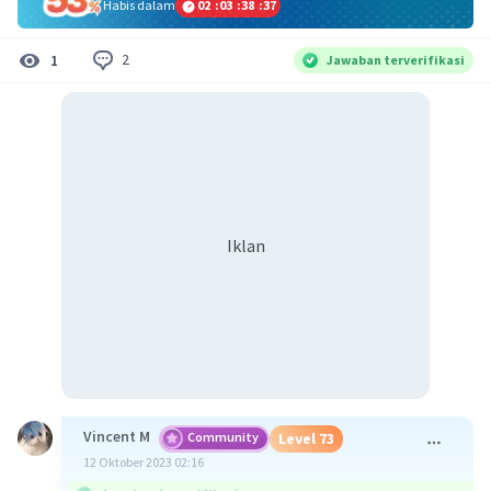
Habis dalam
02
:
03
:
38
:
36
2
1
Jawaban terverifikasi
Iklan
Vincent M
Community
Level 73
12 Oktober 2023 02:16