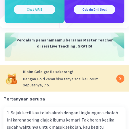
·
5.0
(
1
)
Balas
Beri Rating
Iklan
Chat AiRIS
Cobain Drill Soal
Perdalam pemahamanmu bersama Master Teacher
di sesi Live Teaching, GRATIS!
Klaim Gold gratis sekarang!
Dengan Gold kamu bisa tanya soal ke Forum
sepuasnya, lho.
Pertanyaan serupa
1. Sejak kecil kau telah akrab dengan lingkungan sekolah
ini karena sering diajak ibumu kemari. Tak heran ketika
sudah waktunya untuk masuk sekolah, kau begitu