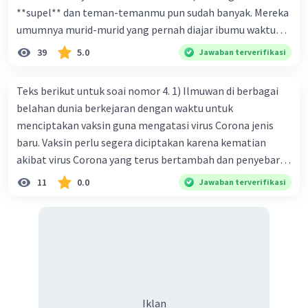
**supel** dan teman-temanmu pun sudah banyak. Mereka
umumnya murid-murid yang pernah diajar ibumu waktu
kelas satu. Sedangkan aku? Aku waktu itu baru saja pindah
39
5.0
Jawaban terverifikasi
ke kota kecil ini. Makna kata bercetak tebal dalam kutipan
cerpen tersebut adalah .... A. ramah C. santun B. sopan D.
Teks berikut untuk soai nomor 4. 1) Ilmuwan di berbagai
baik
belahan dunia berkejaran dengan waktu untuk
menciptakan vaksin guna mengatasi virus Corona jenis
baru. Vaksin perlu segera diciptakan karena kematian
akibat virus Corona yang terus bertambah dan penyebaran
virus yang kian meluas. 2) Pada Jum'at (7-2-2020), Komisi
11
0.0
Jawaban terverifikasi
Kesehatan Nasional Cina mencatat jumlah kematian
akibat virus Corona baru telah mencapai 636 kasus,
sedangkan jumlah warga yang terinfeksi menjadi 31.161
kasus. Kasus terbanyak terjadi di Hubei, Cina, tempat vi
kesehatan du niairus pertama muncul. Selain di Cina, virus
itu kini telah menyebar ke lebih dari 25 negara. 3) Para
ilmuwan bekerja dalam kecepatan penuh untuk
Iklan