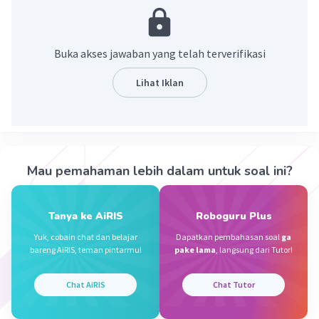
Menetapkan atau mengubah Undang-
Undang Dasar Negara Republik Indonesia
Tahun 1945
Buka akses jawaban yang telah terverifikasi
Memilih Presiden dan Wakil Presiden.
Menetapkan Garis-Garis Besar Haluan
Lihat Iklan
Negara (GBHN).
Pembentukan lembaga negara.
·
0.0
(
0
)
Balas
Beri Rating
Mau pemahaman lebih dalam untuk soal ini?
Rayhan J
Level 17
Tanya ke AiRIS
Roboguru Plus
30 Desember 2023 08:34
Yuk, cobain chat dan belajar
Dapatkan pembahasan soal
ga
mental dan memberhentikan
bareng AiRIS, teman pintarmu!
pake lama
, langsung dari Tutor!
·
0.0
(
0
)
Balas
Beri Rating
Iklan
Chat AiRIS
Chat Tutor