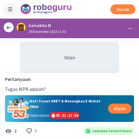
Masuk
Salsabila M
29 Desember 2023 11:01
Iklan
Pertanyaan
Tugas MPR adalah?
Ikuti Tryout SNBT & Menangkan E-Wallet
100rb
Klaim
Habis dalam
01
:
12
:
12
:
55
2
2
Jawaban terverifikasi