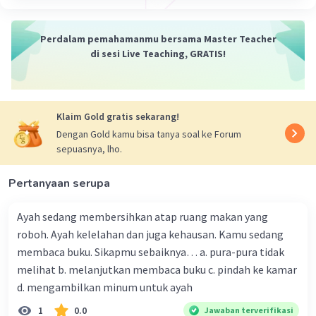
1. Menjalin pertemanan dengan siapapun.
2. Bakti sosial.
3. Menjadi relawan bencana.
Perdalam pemahamanmu bersama Master Teacher
4. Hormat kepada orang yang lebih tua.
di sesi Live Teaching, GRATIS!
·
5.0
(
1
)
Balas
Beri Rating
Klaim Gold gratis sekarang!
Dengan Gold kamu bisa tanya soal ke Forum
Rakha R
Level 17
sepuasnya, lho.
07 Juli 2022 03:41
bakti sosial
Pertanyaan serupa
·
0.0
(
0
)
Balas
Beri Rating
Iklan
Ayah sedang membersihkan atap ruang makan yang
Livi P
roboh. Ayah kelelahan dan juga kehausan. Kamu sedang
Level 89
14 Februari 2024 14:19
membaca buku. Sikapmu sebaiknya… a. pura-pura tidak
melihat b. melanjutkan membaca buku c. pindah ke kamar
ketuhanan yg maha esa
d. mengambilkan minum untuk ayah
1
0.0
Jawaban terverifikasi