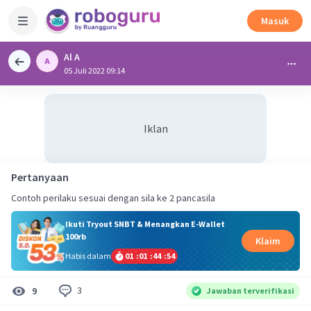
Masuk
Al A
05 Juli 2022 09:14
Iklan
Pertanyaan
Contoh perilaku sesuai dengan sila ke 2 pancasila
Ikuti Tryout SNBT & Menangkan E-Wallet
100rb
Klaim
Habis dalam
01
:
01
:
44
:
53
3
9
Jawaban terverifikasi