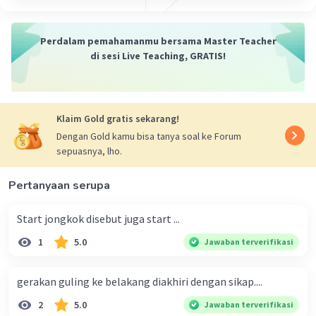
cara lain, serta melakukan berbagai tindakan
untuk menghentikan pemain lawan dan
Perdalam pemahamanmu bersama Master Teacher
membantu menjaga base lainnya
di sesi Live Teaching, GRATIS!
·
0.0
(
0
)
Balas
Beri Rating
Klaim Gold gratis sekarang!
Dengan Gold kamu bisa tanya soal ke Forum
sepuasnya, lho.
Pertanyaan serupa
Start jongkok disebut juga start ...
1
5.0
Jawaban terverifikasi
gerakan guling ke belakang diakhiri dengan sikap....
2
5.0
Jawaban terverifikasi