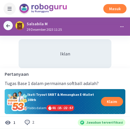
Masuk
Salsabila M
29 Desember 2023 11:25
Iklan
Pertanyaan
Tugas Base 1 dalam permainan softball adalah?
Ikuti Tryout SNBT & Menangkan E-Wallet
100rb
Klaim
Habis dalam
01
:
15
:
22
:
56
2
1
Jawaban terverifikasi