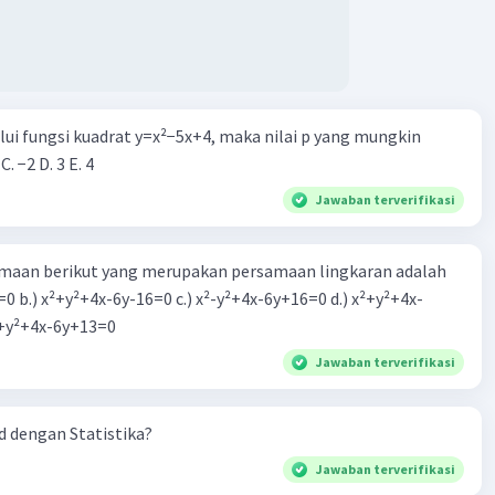
alui fungsi kuadrat y=x²−5x+4, maka nilai p yang mungkin
 C. −2 D. 3 E. 4
Jawaban terverifikasi
aan berikut yang merupakan persamaan lingkaran adalah
=0 b.) x²+y²+4x-6y-16=0 c.) x²-y²+4x-6y+16=0 d.) x²+y²+4x-
2=0 e.) x²+y²+4x-6y+13=0
Jawaban terverifikasi
 dengan Statistika?
Jawaban terverifikasi