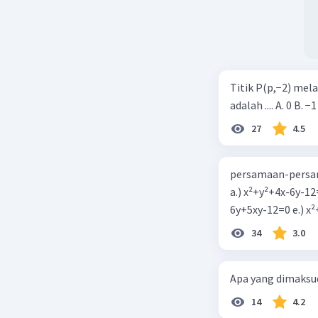
Titik P(p,−2) mel
adalah .... A. 0 B. −1
27
4.5
persamaan-persam
a.) x²+y²+4x-6y-12
6y+5xy-1
34
3.0
Apa yang dimaksud
14
4.2