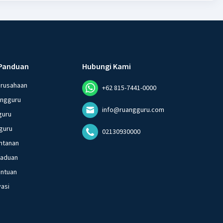
Panduan
Hubungi Kami
erusahaan
+62 815-7441-0000
angguru
info@ruangguru.com
guru
guru
02130930000
ntanan
gaduan
entuan
vasi