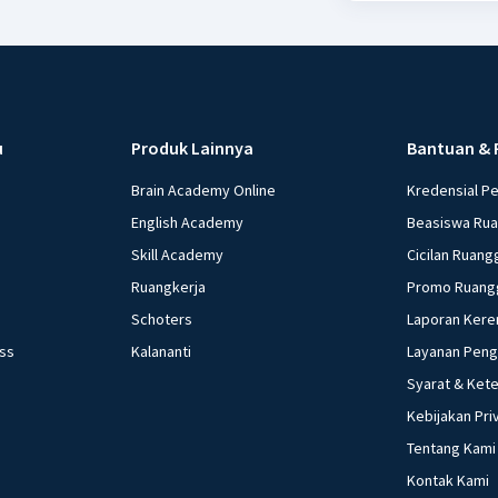
u
Produk Lainnya
Bantuan & 
Brain Academy Online
Kredensial P
English Academy
Beasiswa Ru
Skill Academy
Cicilan Ruang
Ruangkerja
Promo Ruang
Schoters
Laporan Kere
ess
Kalananti
Layanan Pen
Syarat & Ket
Kebijakan Pri
Tentang Kami
Kontak Kami