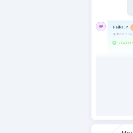
Haikal P
03 Desember 
Jawaban 
-
-
-
2⁵
² x 3²
(
6 nya pin
(A)
Beri R