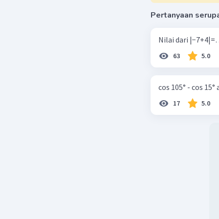
Pertanyaan serup
63
5.0
cos 105° - cos 15°
17
5.0