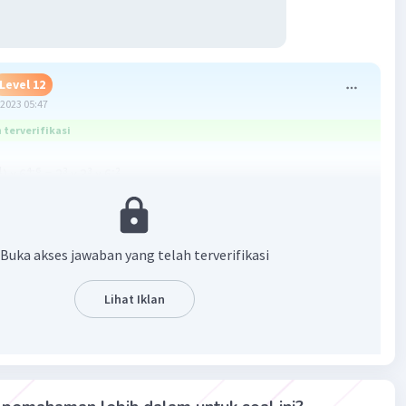
Level 12
2023 05:47
terverifikasi
1
-
-
) x 6⁴
⁶ = 2³ x 3³ x 6
²
3
3
2
dahkan ke bawah biar pangkatnya ga mines, jadi 2
x3
per 6
Buka akses jawaban yang telah terverifikasi
·
5.0
(
1
)
Balas
ating
Lihat Iklan