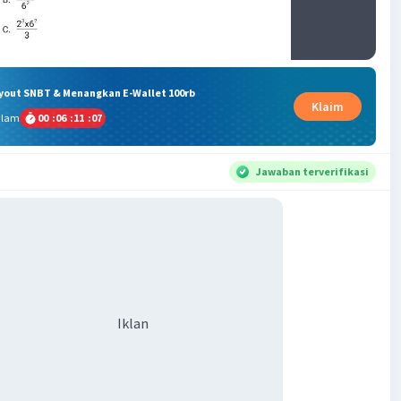
ryout SNBT & Menangkan E-Wallet 100rb
Klaim
alam
00
:
06
:
11
:
07
Jawaban terverifikasi
Iklan