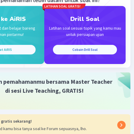
pemahaman lebih dalam untuk soal ini?
LATIHAN SOAL GRATIS!
Iklan
 ke AiRIS
Drill Soal
t dan belajar bareng
Latihan soal sesuai topik yang kamu mau
man pintarmu!
untuk persiapan ujian
at AiRIS
Cobain Drill Soal
m pemahamanmu bersama Master Teacher
di sesi Live Teaching, GRATIS!
 gratis sekarang!
d kamu bisa tanya soal ke Forum sepuasnya, lho.