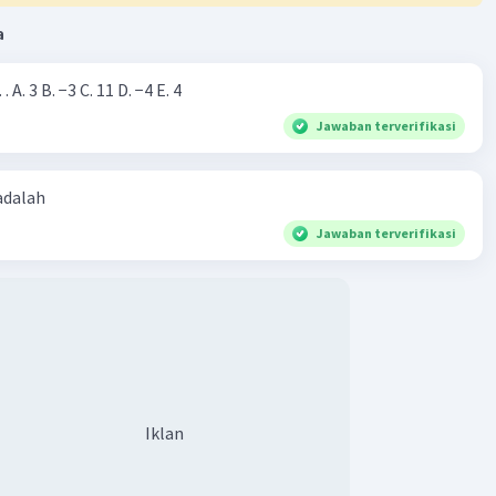
a
Nilai dari |−7+4|=… A. 3 B. −3 C. 11 D. −4 E. 4
Jawaban terverifikasi
 adalah
Jawaban terverifikasi
Iklan