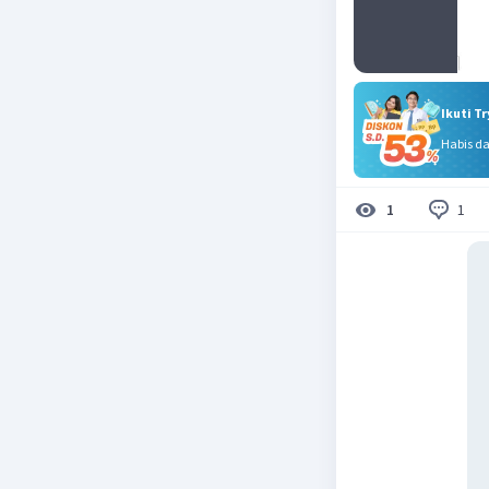
Ikuti T
Habis d
1
1