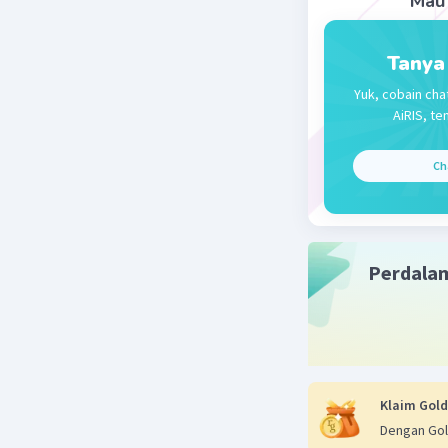
Mau 
Tanya
Yuk, cobain cha
AiRIS, te
Ch
Perdala
Klaim Gold
Dengan Gol