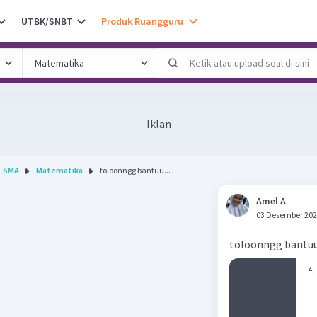
UTBK/SNBT
Produk Ruangguru
Iklan
SMA
Matematika
toloonngg bantuu...
Amel A
03 Desember 202
toloonngg bantu