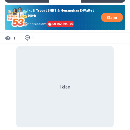
Ikuti Tryout SNBT & Menangkan E-Wallet
100rb
Klaim
Habis dalam
00
:
02
:
44
:
02
1
1
Iklan