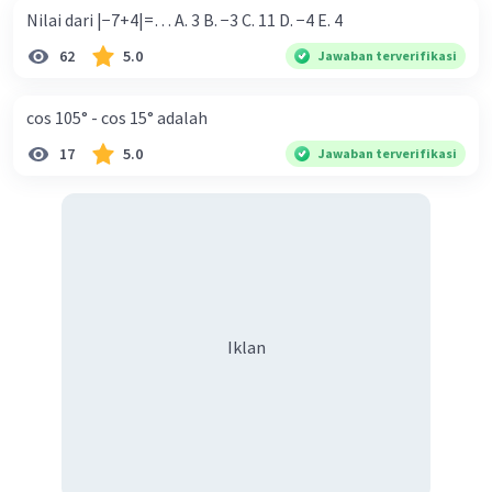
Nilai dari |−7+4|=… A. 3 B. −3 C. 11 D. −4 E. 4
62
5.0
Jawaban terverifikasi
cos 105° - cos 15° adalah
17
5.0
Jawaban terverifikasi
Iklan