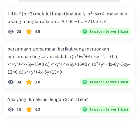
Titik P(p,−2) melalui fungsi kuadrat y=x²−5x+4, maka nilai
p yang mungkin adalah .... A. 0 B. −1 C. −2 D. 3 E. 4
28
4.5
Jawaban terverifikasi
persamaan-persamaan berikut yang merupakan
persamaan lingkaran adalah a.) x²+y²+4x-6y-12=0 b.)
x²+y²+4x-6y-16=0 c.) x²-y²+4x-6y+16=0 d.) x²+y²+4x-6y+5xy-
12=0 e.) x²+y²+4x-6y+13=0
34
3.0
Jawaban terverifikasi
Apa yang dimaksud dengan Statistika?
15
4.2
Jawaban terverifikasi