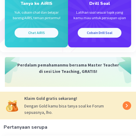
Tanya ke AiRIS
Drill Soal
Yuk, cobain chat dan belajar
Latihan soal sesuai topik yang
bareng AiRIS, teman pintarmu!
kamu mau untuk persiapan ujian
Chat AiRIS
Cobain Drill Soal
Perdalam pemahamanmu bersama Master Teacher
di sesi Live Teaching, GRATIS!
Klaim Gold gratis sekarang!
Dengan Gold kamu bisa tanya soal ke Forum
sepuasnya, lho.
Pertanyaan serupa