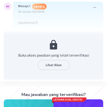
Mosayi I
Level 1
06 Januari 2024 04:46
jawabanya E
·
0.0
(
0
)
Balas
Beri Rating
Buka akses jawaban yang telah terverifikasi
Lihat Iklan
Iklan
Mau jawaban yang terverifikasi?
LATIHAN SOAL GRATIS!