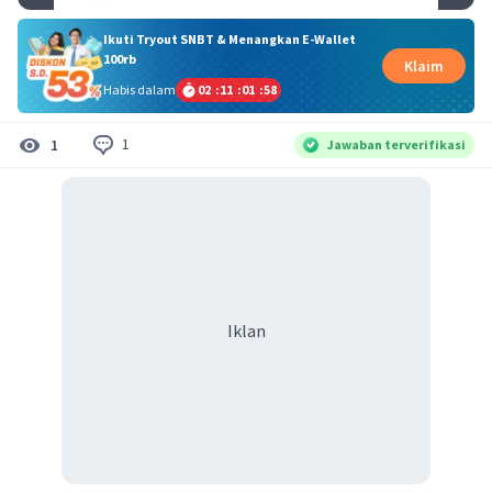
Ikuti Tryout SNBT & Menangkan E-Wallet
100rb
Klaim
Habis dalam
02
:
11
:
01
:
58
1
1
Jawaban terverifikasi
Iklan