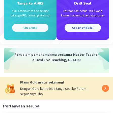
10 Desember 2023 00:51
Tanya ke AiRIS
Drill Soal
makasiiii kakk
Yuk, cobain chat dan belajar
Latihan soal sesuai topik yang
bareng AiRIS, teman pintarmu!
kamu mau untuk persiapan ujian
Chat AiRIS
Cobain Drill Soal
Perdalam pemahamanmu bersama Master Teacher
Iklan
di sesi Live Teaching, GRATIS!
Klaim Gold gratis sekarang!
Dengan Gold kamu bisa tanya soal ke Forum
sepuasnya, lho.
Pertanyaan serupa