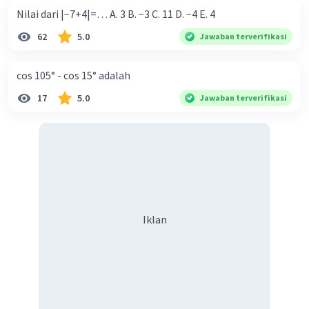
Nilai dari |−7+4|=… A. 3 B. −3 C. 11 D. −4 E. 4
62
5.0
Jawaban terverifikasi
cos 105° - cos 15° adalah
17
5.0
Jawaban terverifikasi
Iklan