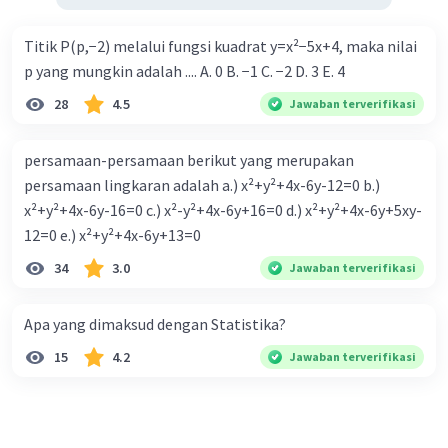
Titik P(p,−2) melalui fungsi kuadrat y=x²−5x+4, maka nilai
p yang mungkin adalah .... A. 0 B. −1 C. −2 D. 3 E. 4
28
4.5
Jawaban terverifikasi
persamaan-persamaan berikut yang merupakan
persamaan lingkaran adalah a.) x²+y²+4x-6y-12=0 b.)
x²+y²+4x-6y-16=0 c.) x²-y²+4x-6y+16=0 d.) x²+y²+4x-6y+5xy-
12=0 e.) x²+y²+4x-6y+13=0
34
3.0
Jawaban terverifikasi
Apa yang dimaksud dengan Statistika?
15
4.2
Jawaban terverifikasi