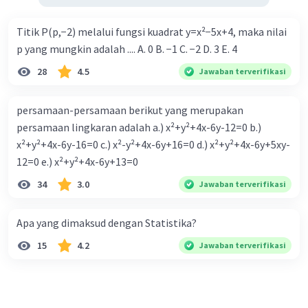
Titik P(p,−2) melalui fungsi kuadrat y=x²−5x+4, maka nilai
p yang mungkin adalah .... A. 0 B. −1 C. −2 D. 3 E. 4
28
4.5
Jawaban terverifikasi
persamaan-persamaan berikut yang merupakan
persamaan lingkaran adalah a.) x²+y²+4x-6y-12=0 b.)
x²+y²+4x-6y-16=0 c.) x²-y²+4x-6y+16=0 d.) x²+y²+4x-6y+5xy-
12=0 e.) x²+y²+4x-6y+13=0
34
3.0
Jawaban terverifikasi
Apa yang dimaksud dengan Statistika?
15
4.2
Jawaban terverifikasi