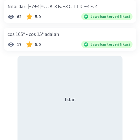
Nilai dari |−7+4|=… A. 3 B. −3 C. 11 D. −4 E. 4
62
5.0
Jawaban terverifikasi
cos 105° - cos 15° adalah
17
5.0
Jawaban terverifikasi
Iklan