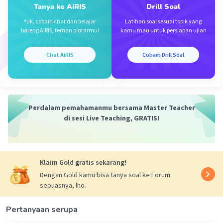
03 Desember 2023 07:41
Tanya ke AiRIS
Drill Soal
Jawaban terverifikasi
Yuk, cobain chat dan belajar
Latihan soal sesuai topik yang
bareng AiRIS, teman pintarmu!
kamu mau untuk persiapan ujian
Menggunakan sifat eksponen :
Iklan
b
c
• Apabila terdapat a
= a
. Maka bisa dilakukan
Chat AiRIS
Cobain Drill Soal
operasi b = c
Perdalam pemahamanmu bersama Master Teacher
di sesi Live Teaching, GRATIS!
Klaim Gold gratis sekarang!
·
5.0
(
1
)
Balas
Beri Rating
Dengan Gold kamu bisa tanya soal ke Forum
sepuasnya, lho.
Pertanyaan serupa