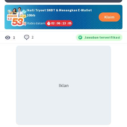
Ikuti Tryout SNBT & Menangkan E-Wallet
100rb
Klaim
Habis dalam
02
:
06
:
13
:
04
2
1
Jawaban terverifikasi
Iklan