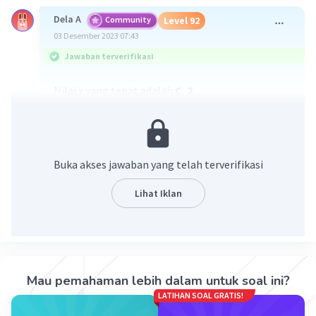
Dela A
Community
Level 92
03 Desember 2023 07:43
Jawaban terverifikasi
Nilai x yang tepat adalah
C. 2
Penjelasan ada di gambar yaa
Buka akses jawaban yang telah terverifikasi
Lihat Iklan
·
5.0
(
1
)
Balas
Beri Rating
Mau pemahaman lebih dalam untuk soal ini?
LATIHAN SOAL GRATIS!
Faiz R
Level 16