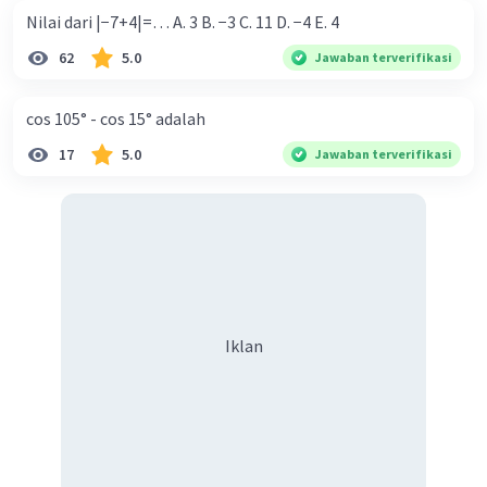
Nilai dari |−7+4|=… A. 3 B. −3 C. 11 D. −4 E. 4
Nilai 2x + y = 2(2) + 2
62
5.0
Jawaban terverifikasi
= 4 + 2
= 6
cos 105° - cos 15° adalah
Jadi nilai 2x + y = 6
17
5.0
Jawaban terverifikasi
·
0.0
(
0
)
Balas
Beri Rating
Iklan