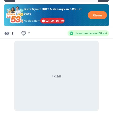
Ikuti Tryout SNBT & Menangkan E-Wallet
100rb
Klaim
Habis dalam
02
:
09
:
16
:
40
2
1
Jawaban terverifikasi
Iklan