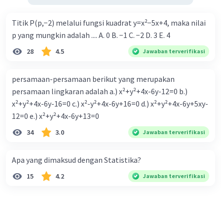
Titik P(p,−2) melalui fungsi kuadrat y=x²−5x+4, maka nilai
p yang mungkin adalah .... A. 0 B. −1 C. −2 D. 3 E. 4
28
4.5
Jawaban terverifikasi
persamaan-persamaan berikut yang merupakan
persamaan lingkaran adalah a.) x²+y²+4x-6y-12=0 b.)
x²+y²+4x-6y-16=0 c.) x²-y²+4x-6y+16=0 d.) x²+y²+4x-6y+5xy-
12=0 e.) x²+y²+4x-6y+13=0
34
3.0
Jawaban terverifikasi
Apa yang dimaksud dengan Statistika?
15
4.2
Jawaban terverifikasi