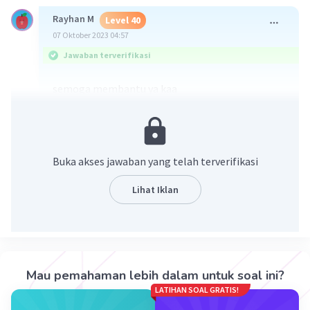
Rayhan M
Level 40
07 Oktober 2023 04:57
Jawaban terverifikasi
semoga membantu ya kaa
Buka akses jawaban yang telah terverifikasi
Lihat Iklan
·
5.0
(
1
)
Balas
Beri Rating
Mau pemahaman lebih dalam untuk soal ini?
LATIHAN SOAL GRATIS!
Sumber W
Community
Level 72