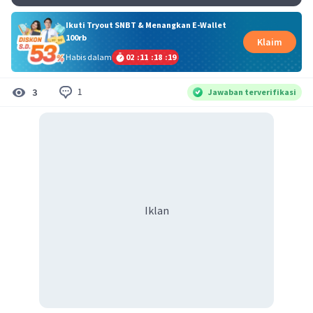
Ikuti Tryout SNBT & Menangkan E-Wallet
100rb
Klaim
Habis dalam
02
:
11
:
18
:
18
1
3
Jawaban terverifikasi
Iklan