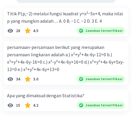
Titik P(p,−2) melalui fungsi kuadrat y=x²−5x+4, maka nilai
p yang mungkin adalah .... A. 0 B. −1 C. −2 D. 3 E. 4
28
4.5
Jawaban terverifikasi
persamaan-persamaan berikut yang merupakan
persamaan lingkaran adalah a.) x²+y²+4x-6y-12=0 b.)
x²+y²+4x-6y-16=0 c.) x²-y²+4x-6y+16=0 d.) x²+y²+4x-6y+5xy-
12=0 e.) x²+y²+4x-6y+13=0
34
3.0
Jawaban terverifikasi
Apa yang dimaksud dengan Statistika?
15
4.2
Jawaban terverifikasi