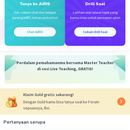
Tanya ke AiRIS
Drill Soal
·
5.0
(
1
)
Balas
Beri Rating
Yuk, cobain chat dan belajar
Latihan soal sesuai topik yang
Nabila N
Level 48
bareng AiRIS, teman pintarmu!
kamu mau untuk persiapan ujian
19 November 2023 10:34
Terima kasih
Chat AiRIS
Cobain Drill Soal
Perdalam pemahamanmu bersama Master Teacher
di sesi Live Teaching, GRATIS!
Iklan
Klaim Gold gratis sekarang!
Dengan Gold kamu bisa tanya soal ke Forum
sepuasnya, lho.
Pertanyaan serupa