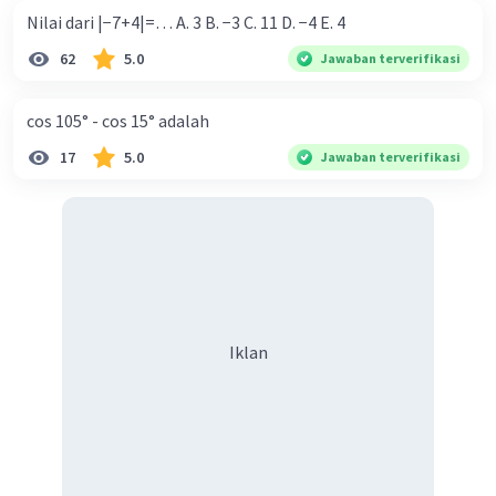
Nilai dari |−7+4|=… A. 3 B. −3 C. 11 D. −4 E. 4
62
5.0
Jawaban terverifikasi
cos 105° - cos 15° adalah
17
5.0
Jawaban terverifikasi
Iklan