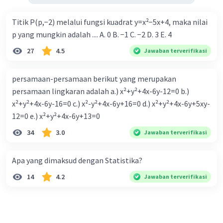
Titik P(p,−2) melalui fungsi kuadrat y=x²−5x+4, maka nilai
p yang mungkin adalah .... A. 0 B. −1 C. −2 D. 3 E. 4
27
4.5
Jawaban terverifikasi
persamaan-persamaan berikut yang merupakan
persamaan lingkaran adalah a.) x²+y²+4x-6y-12=0 b.)
x²+y²+4x-6y-16=0 c.) x²-y²+4x-6y+16=0 d.) x²+y²+4x-6y+5xy-
12=0 e.) x²+y²+4x-6y+13=0
34
3.0
Jawaban terverifikasi
Apa yang dimaksud dengan Statistika?
14
4.2
Jawaban terverifikasi