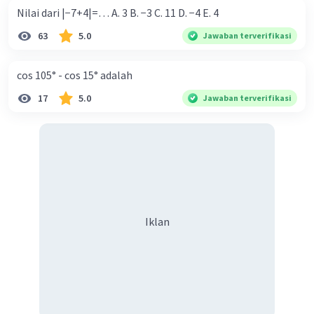
Nilai dari |−7+4|=… A. 3 B. −3 C. 11 D. −4 E. 4
63
5.0
Jawaban terverifikasi
cos 105° - cos 15° adalah
17
5.0
Jawaban terverifikasi
Iklan