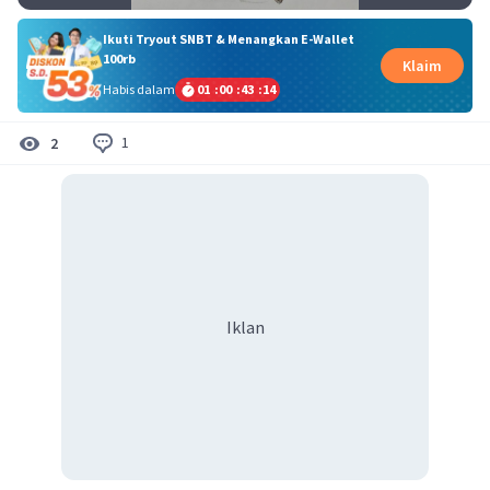
Ikuti Tryout SNBT & Menangkan E-Wallet
100rb
Klaim
Habis dalam
01
:
00
:
43
:
14
1
2
Iklan