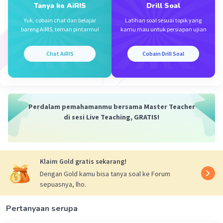
Tanya ke AiRIS
Drill Soal
Yuk, cobain chat dan belajar
Latihan soal sesuai topik yang
bareng AiRIS, teman pintarmu!
kamu mau untuk persiapan ujian
Chat AiRIS
Cobain Drill Soal
Perdalam pemahamanmu bersama Master Teacher
di sesi Live Teaching, GRATIS!
Klaim Gold gratis sekarang!
Dengan Gold kamu bisa tanya soal ke Forum
sepuasnya, lho.
Pertanyaan serupa