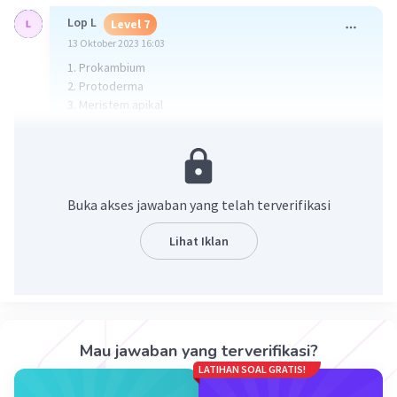
Lop L
Level 7
13 Oktober 2023 16:03
1. Prokambium
2. Protoderma
3. Meristem apikal
4. Meristem dasar
5. Daerah pendewasaan (maturasi)
6. Daerah pemanjangan (elongasi)
7. Daerah pembelahan (proliferasi)
Buka akses jawaban yang telah terverifikasi
·
0.0
(
0
)
Balas
Beri Rating
Lihat Iklan
Mau jawaban yang terverifikasi?
Iklan
LATIHAN SOAL GRATIS!