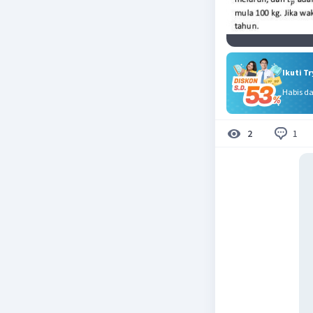
Ikuti T
Habis d
1
2