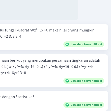
alui fungsi kuadrat y=x²−5x+4, maka nilai p yang mungkin
 C. −2 D. 3 E. 4
Jawaban terverifikasi
aan berikut yang merupakan persamaan lingkaran adalah
=0 b.) x²+y²+4x-6y-16=0 c.) x²-y²+4x-6y+16=0 d.) x²+y²+4x-
2=0 e.) x²+y²+4x-6y+13=0
Jawaban terverifikasi
 dengan Statistika?
Jawaban terverifikasi