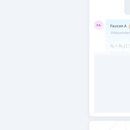
Fauzan A
19 November 
N
= N
(1/
t
0
N
= 100 X
t
N
= 100 X
t
N
= (100√
t
N
=50√2
t
N
≈ 70,7 
t
Beri R