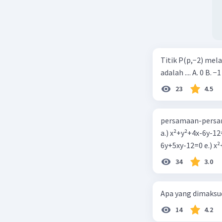
Titik P(p,−2) mel
adalah .... A. 0 B. −1
23
4.5
persamaan-persam
a.) x²+y²+4x-6y-12
6y+5xy-1
34
3.0
Apa yang dimaksud
14
4.2