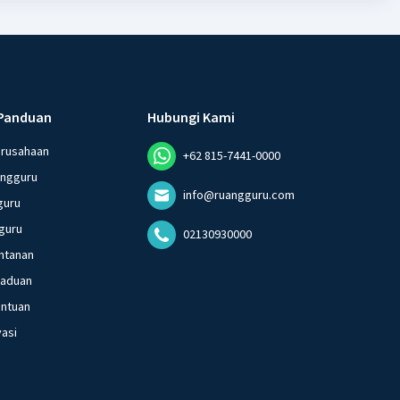
Panduan
Hubungi Kami
erusahaan
+62 815-7441-0000
angguru
info@ruangguru.com
guru
guru
02130930000
ntanan
gaduan
entuan
vasi