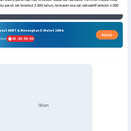
ryout SNBT & Menangkan E-Wallet 100rb
Klaim
alam
01
:
20
:
56
:
55
Iklan