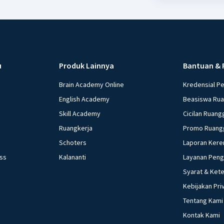
u
Produk Lainnya
Bantuan & 
Brain Academy Online
Kredensial P
English Academy
Beasiswa Ru
Skill Academy
Cicilan Ruang
Ruangkerja
Promo Ruang
Schoters
Laporan Kere
ess
Kalananti
Layanan Pen
Syarat & Ket
Kebijakan Pri
Tentang Kami
Kontak Kami