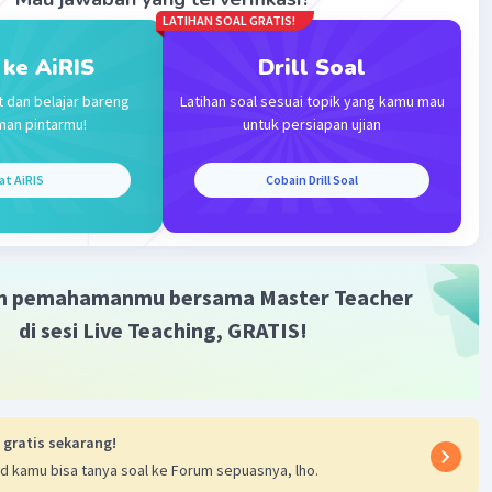
LATIHAN SOAL GRATIS!
Iklan
 ke AiRIS
Drill Soal
t dan belajar bareng
Latihan soal sesuai topik yang kamu mau
man pintarmu!
untuk persiapan ujian
at AiRIS
Cobain Drill Soal
m pemahamanmu bersama Master Teacher
di sesi Live Teaching, GRATIS!
 gratis sekarang!
d kamu bisa tanya soal ke Forum sepuasnya, lho.