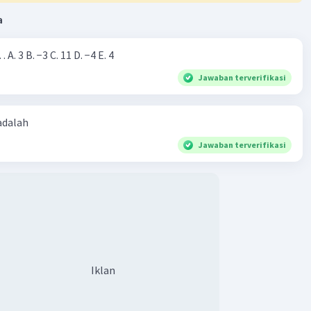
a
Nilai dari |−7+4|=… A. 3 B. −3 C. 11 D. −4 E. 4
Jawaban terverifikasi
 adalah
Jawaban terverifikasi
Iklan