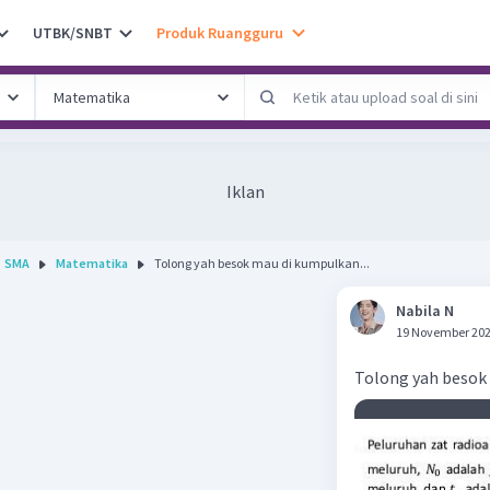
UTBK/SNBT
Produk Ruangguru
Iklan
SMA
Matematika
Tolong yah besok mau di kumpulkan...
Nabila N
19 November 202
Tolong yah besok