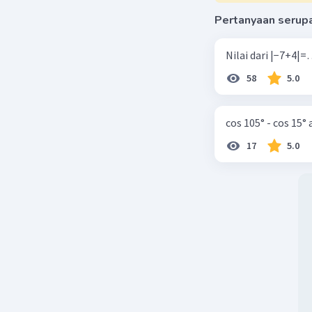
Pertanyaan serup
58
5.0
cos 105° - cos 15°
17
5.0