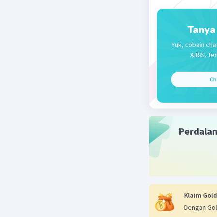
Tanya
Yuk, cobain cha
AiRIS, te
Ch
Perdala
Klaim Gold
Dengan Gol