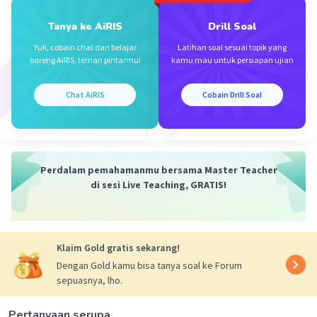
Tanya ke AiRIS
Drill Soal
Yuk, cobain chat dan belajar
Latihan soal sesuai topik yang
bareng AiRIS, teman pintarmu!
kamu mau untuk persiapan ujian
Iklan
Chat AiRIS
Cobain Drill Soal
Perdalam pemahamanmu bersama Master Teacher
di sesi Live Teaching, GRATIS!
Klaim Gold gratis sekarang!
Dengan Gold kamu bisa tanya soal ke Forum
sepuasnya, lho.
Pertanyaan serupa