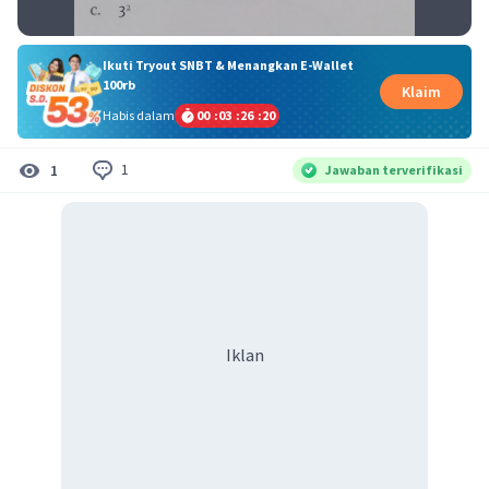
Ikuti Tryout SNBT & Menangkan E-Wallet
100rb
Klaim
Habis dalam
00
:
03
:
26
:
19
1
1
Jawaban terverifikasi
Iklan