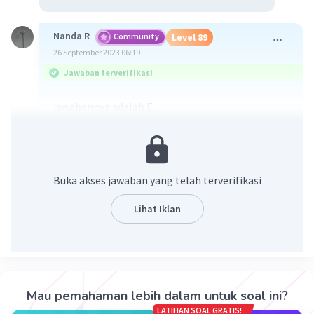
Nanda R
Community
Level 89
26 September 2023 06:19
Jawaban terverifikasi
jawabannya adalah E.
Buka akses jawaban yang telah terverifikasi
Lihat Iklan
·
5.0
(
1
)
Balas
Beri Rating
Mau pemahaman lebih dalam untuk soal ini?
LATIHAN SOAL GRATIS!