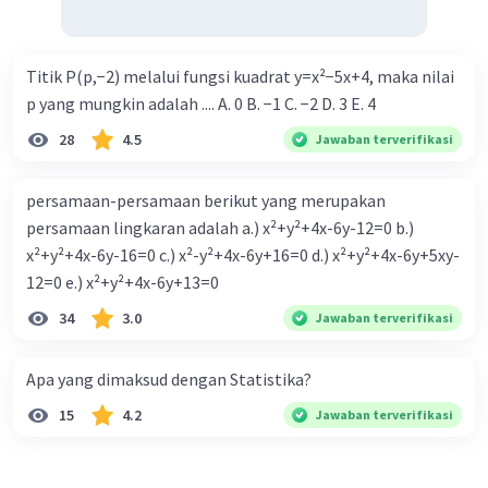
Titik P(p,−2) melalui fungsi kuadrat y=x²−5x+4, maka nilai
p yang mungkin adalah .... A. 0 B. −1 C. −2 D. 3 E. 4
28
4.5
Jawaban terverifikasi
persamaan-persamaan berikut yang merupakan
persamaan lingkaran adalah a.) x²+y²+4x-6y-12=0 b.)
x²+y²+4x-6y-16=0 c.) x²-y²+4x-6y+16=0 d.) x²+y²+4x-6y+5xy-
12=0 e.) x²+y²+4x-6y+13=0
34
3.0
Jawaban terverifikasi
Apa yang dimaksud dengan Statistika?
15
4.2
Jawaban terverifikasi