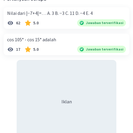
Nilai dari |−7+4|=… A. 3 B. −3 C. 11 D. −4 E. 4
62
5.0
Jawaban terverifikasi
cos 105° - cos 15° adalah
17
5.0
Jawaban terverifikasi
Iklan