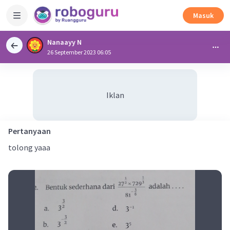
Masuk
Nanaayy N
26 September 2023 06:05
Iklan
Pertanyaan
tolong yaaa