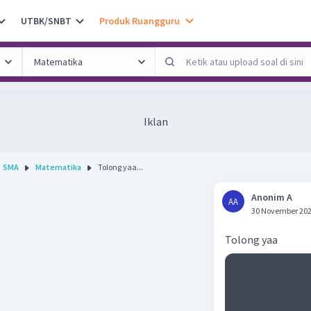
UTBK/SNBT
Produk Ruangguru
Iklan
SMA
Matematika
Tolong yaa...
Anonim A
AA
30 November 202
Tolong yaa