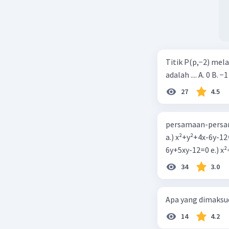
Titik P(p,−2) mel
adalah .... A. 0 B. −1
27
4.5
persamaan-persam
a.) x²+y²+4x-6y-12
6y+5xy-1
34
3.0
Apa yang dimaksud
14
4.2