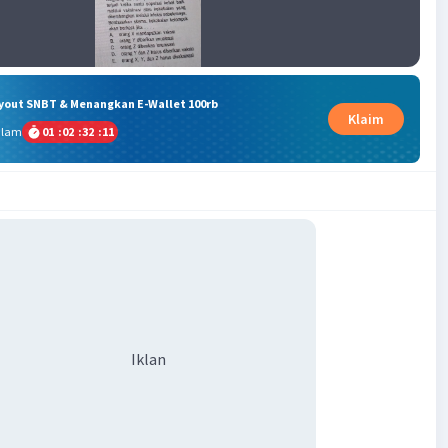
ryout SNBT & Menangkan E-Wallet 100rb
Klaim
alam
01
:
02
:
32
:
10
Iklan