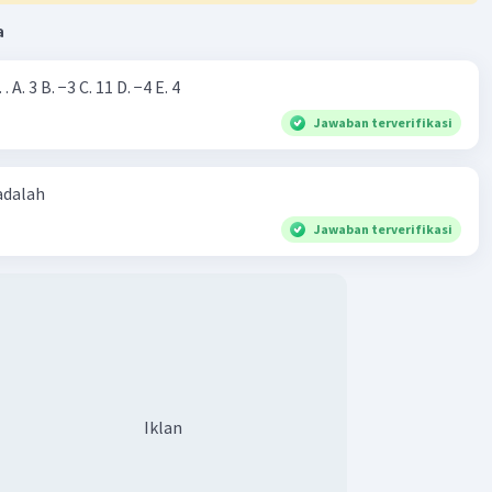
a
Nilai dari |−7+4|=… A. 3 B. −3 C. 11 D. −4 E. 4
Jawaban terverifikasi
 adalah
Jawaban terverifikasi
Iklan