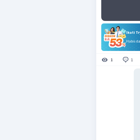
Ikuti T
Habis d
1
1