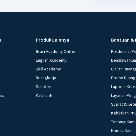
u
Produk Lainnya
Bantuan & 
Brain Academy Online
Kredensial P
English Academy
Beasiswa Ru
Skill Academy
Cicilan Ruang
Ruangkerja
Promo Ruang
Schoters
Laporan Kere
ess
Kalananti
Layanan Pen
Syarat & Ket
Kebijakan Pri
Tentang Kami
Kontak Kami