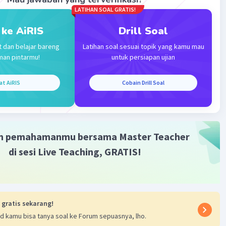
LATIHAN SOAL GRATIS!
 ke AiRIS
Drill Soal
t dan belajar bareng
Latihan soal sesuai topik yang kamu mau
man pintarmu!
untuk persiapan ujian
at AiRIS
Cobain Drill Soal
m pemahamanmu bersama Master Teacher
di sesi Live Teaching, GRATIS!
 gratis sekarang!
d kamu bisa tanya soal ke Forum sepuasnya, lho.