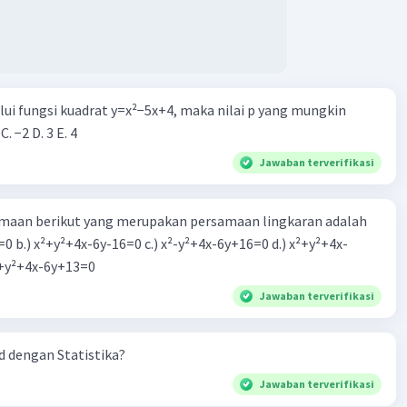
alui fungsi kuadrat y=x²−5x+4, maka nilai p yang mungkin
 C. −2 D. 3 E. 4
Jawaban terverifikasi
aan berikut yang merupakan persamaan lingkaran adalah
=0 b.) x²+y²+4x-6y-16=0 c.) x²-y²+4x-6y+16=0 d.) x²+y²+4x-
2=0 e.) x²+y²+4x-6y+13=0
Jawaban terverifikasi
 dengan Statistika?
Jawaban terverifikasi