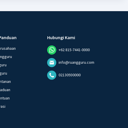
Panduan
Hubungi Kami
erusahaan
+62 815-7441-0000
angguru
info@ruangguru.com
guru
guru
02130930000
ntanan
gaduan
entuan
vasi