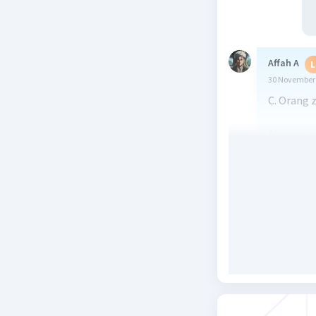
Affah A
L
30 November 
C. Orang z
Alasan : k
harus dib
Beri R