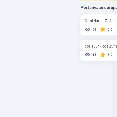
Pertanyaan serup
63
5.0
cos 105° - cos 15°
17
5.0