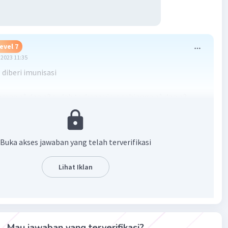
evel 7
2023 11:35
 diberi imunisasi
arena z1 dan z2 sudah terkena virus sehingga z1 dan z2
erikan imunisasi agar sembuh dan kebal.
·
0.0
(
0
)
Balas
ating
Buka akses jawaban yang telah terverifikasi
Lihat Iklan
Iklan
Mau jawaban yang terverifikasi?