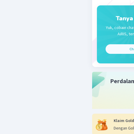
Tanya
Yuk, cobain cha
AiRIS, te
Ch
Perdala
Klaim Gold
Dengan Gol