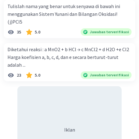
Tulislah nama yang benar untuk senyawa di bawah ini
menggunakan Sistem Yunani dan Bilangan Oksidasi!
(j)PCI5
35
5.0
Jawaban terverifikasi
Diketahui reaksi : a MnO2 + b HCl → c MnCl2 + d H2O +e Cl2
Harga koefisien a, b, c, d, dan e secara berturut-turut
adalah ...
23
5.0
Jawaban terverifikasi
Iklan