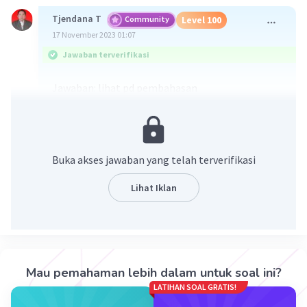
Tjendana T
Community
Level 100
17 November 2023 01:07
Jawaban terverifikasi
Jawaban: lihat pd pembahasan
Pembahasan
2+
Anoda: Mg ——> Mg
+ 2 e¯
2+
Katoda: Sn
+ 2e¯ ——> Sn
Buka akses jawaban yang telah terverifikasi
Diagram sel volta:
Lihat Iklan
2+
2+
Mg | Mg
|| Sn
| Sn
Reaksi sel:
2+
2+
Mg + Sn
——> Mg
+ Sn
Mau pemahaman lebih dalam untuk soal ini?
·
0.0
(
0
)
Balas
Beri Rating
LATIHAN SOAL GRATIS!