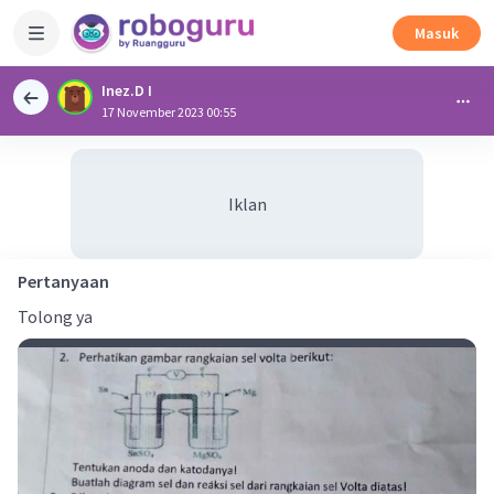
Masuk
Inez.D I
17 November 2023 00:55
Iklan
Pertanyaan
Tolong ya