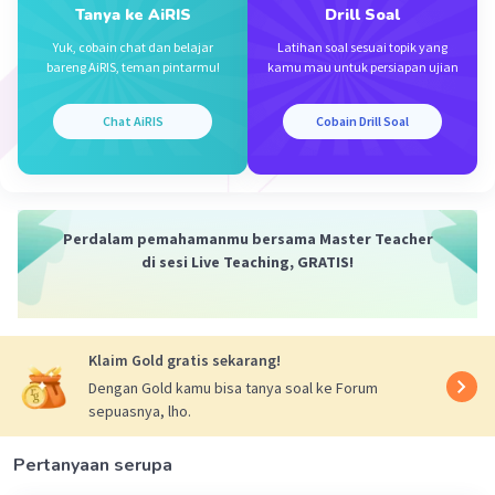
Tanya ke AiRIS
Drill Soal
Yuk, cobain chat dan belajar
Latihan soal sesuai topik yang
bareng AiRIS, teman pintarmu!
kamu mau untuk persiapan ujian
Chat AiRIS
Cobain Drill Soal
Iklan
Perdalam pemahamanmu bersama Master Teacher
di sesi Live Teaching, GRATIS!
Klaim Gold gratis sekarang!
Dengan Gold kamu bisa tanya soal ke Forum
sepuasnya, lho.
Pertanyaan serupa