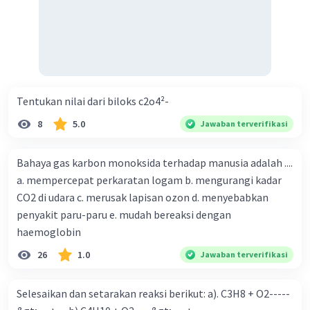
Tentukan nilai dari biloks c2o4²-
8
5.0
Jawaban terverifikasi
Bahaya gas karbon monoksida terhadap manusia adalah ....
a. mempercepat perkaratan logam b. mengurangi kadar
CO2 di udara c. merusak lapisan ozon d. menyebabkan
penyakit paru-paru e. mudah bereaksi dengan
haemoglobin
26
1.0
Jawaban terverifikasi
Selesaikan dan setarakan reaksi berikut: a). C3H8 + O2-----