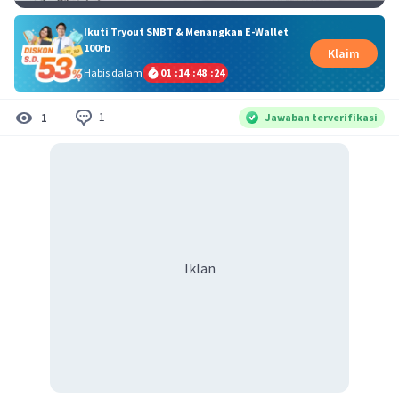
Ikuti Tryout SNBT & Menangkan E-Wallet
100rb
Klaim
Habis dalam
01
:
14
:
48
:
24
1
1
Jawaban terverifikasi
Iklan