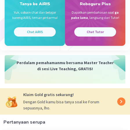
Nanda R
Community
Level 89
Tanya ke AiRIS
Roboguru Plus
27 April 2024 22:11
Yuk, cobain chat dan belajar
Dapatkan pembahasan soal
ga
Jawaban terverifikasi
bareng AiRIS, teman pintarmu!
pake lama
, langsung dari Tutor!
jawabannya adalah C.
Iklan
Chat AiRIS
Chat Tutor
Paragraf tersebut adalah sebuah narasi karena
menggambarkan kejadian yang terjadi secara
urut, dari waktu pagi sampai aktivitas yang
Perdalam pemahamanmu bersama Master Teacher
dilakukan oleh paman dan bibi, serta melibatkan
di sesi Live Teaching, GRATIS!
penulis (saya) dalam kegiatan membersihkan
halaman depan rumah dan membuat lubang
kompos. Tidak ada upaya untuk meyakinkan atau
mengajak pembaca untuk mengambil sikap
Klaim Gold gratis sekarang!
tertentu (persuasi), juga tidak ada penjelasan
Dengan Gold kamu bisa tanya soal ke Forum
atau argumen tentang suatu topik
sepuasnya, lho.
(argumentasi).
Pertanyaan serupa
·
0.0
(
0
)
Balas
Beri Rating