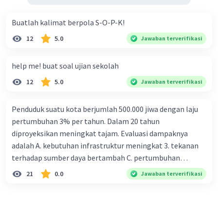
Buatlah kalimat berpola S-O-P-K!
12
5.0
Jawaban terverifikasi
help me! buat soal ujian sekolah
12
5.0
Jawaban terverifikasi
Penduduk suatu kota berjumlah 500.000 jiwa dengan laju
pertumbuhan 3% per tahun. Dalam 20 tahun
diproyeksikan meningkat tajam. Evaluasi dampaknya
adalah A. kebutuhan infrastruktur meningkat 3. tekanan
terhadap sumber daya bertambah C. pertumbuhan
eksponensial berdampak jangka panjang D. tidak
21
0.0
Jawaban terverifikasi
memengaruhi tata ruang E. proyeksi penduduk penting
untuk perencanaan