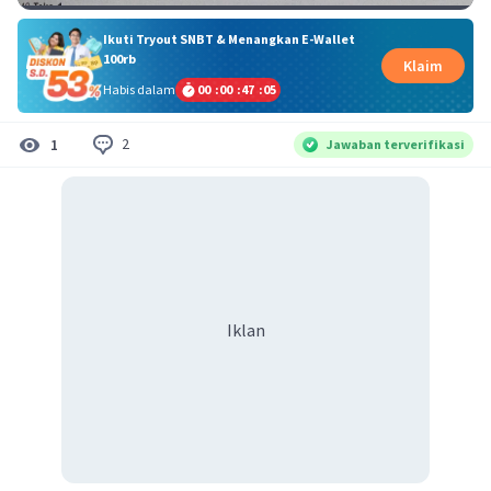
Ikuti Tryout SNBT & Menangkan E-Wallet
100rb
Klaim
Habis dalam
00
:
00
:
47
:
04
2
1
Jawaban terverifikasi
Iklan