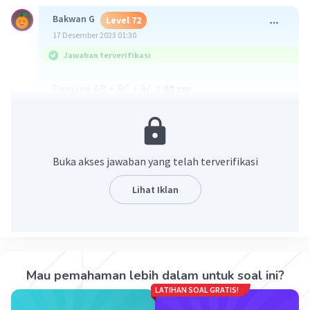
Bakwan G
Level 72
17 Desember 2023 01:30
Jawaban terverifikasi
Panjang AB + BC + AC =
68 cm
Diketahui :
2AB - BC = 17 cm ... (1)
BC + 2AC = 73 cm ... (2)
Buka akses jawaban yang telah terverifikasi
AC
AB +
/
= 25 cm ... (3)
5
Ditanya :
AB + BC + AC = ... ?
Lihat Iklan
Dijawab :
Pembahasan ada di foto ya :D
.
.
Setelah diketahui AB = 20 cm, AC = 25 cm, dan BC
Mau pemahaman lebih dalam untuk soal ini?
= 23 cm. Maka :
LATIHAN SOAL GRATIS!
AB + BC + AC = 20 cm + 23 cm + 25 cm = 68 cm