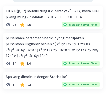
Titik P(p,−2) melalui fungsi kuadrat y=x²−5x+4, maka nilai
p yang mungkin adalah .... A. 0 B. −1 C. −2 D. 3 E. 4
27
4.5
Jawaban terverifikasi
persamaan-persamaan berikut yang merupakan
persamaan lingkaran adalah a.) x²+y²+4x-6y-12=0 b.)
x²+y²+4x-6y-16=0 c.) x²-y²+4x-6y+16=0 d.) x²+y²+4x-6y+5xy-
12=0 e.) x²+y²+4x-6y+13=0
34
3.0
Jawaban terverifikasi
Apa yang dimaksud dengan Statistika?
14
4.2
Jawaban terverifikasi