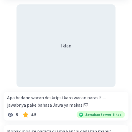
Iklan
Apa bedane wacan deskripsi karo wacan narasi? —
jawabnya pake bahasa Jawa ya makasi♡
5
4.5
Jawaban terverifikasi
Mobak mosike paraga drama kanthi dadakan manut