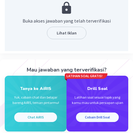
Buka akses jawaban yang telah terverifikasi
Lihat Iklan
Iklan
Mau jawaban yang terverifikasi?
LATIHAN SOAL GRATIS!
Tanya ke AiRIS
Drill Soal
Yuk, cobain chat dan belajar
Latihan soal sesuai topik yang
bareng AiRIS, teman pintarmu!
kamu mau untuk persiapan ujian
Chat AiRIS
Cobain Drill Soal