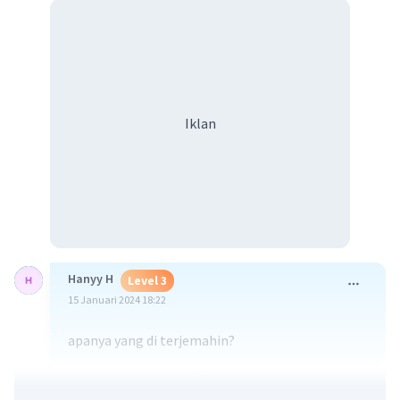
Iklan
Hanyy H
Level 3
15 Januari 2024 18:22
apanya yang di terjemahin?
·
0.0
(
0
)
Balas
Beri Rating