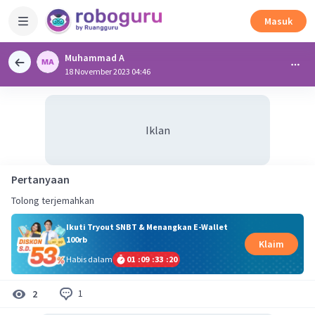
Masuk
Muhammad A
18 November 2023 04:46
Iklan
Pertanyaan
Tolong terjemahkan
Ikuti Tryout SNBT & Menangkan E-Wallet
100rb
Klaim
Habis dalam
01
:
09
:
33
:
19
1
2