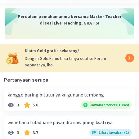
Perdalam pemahamanmu bersama Master Teacher
di sesi Live Teaching, GRATIS!
Klaim Gold gratis sekarang!
Dengan Gold kamu bisa tanya soal ke Forum
sepuasnya, lho.
Pertanyaan serupa
kanggo paring pitutur yaiku gunane tembang
3
5.0
Jawaban terverifikasi
wenehana tuladhane payandra sawijining ksatriya
3
3.7
Lihat jawaban (1)