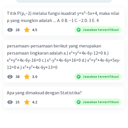
Titik P(p,−2) melalui fungsi kuadrat y=x²−5x+4, maka nilai
p yang mungkin adalah .... A. 0 B. −1 C. −2 D. 3 E. 4
28
4.5
Jawaban terverifikasi
persamaan-persamaan berikut yang merupakan
persamaan lingkaran adalah a.) x²+y²+4x-6y-12=0 b.)
x²+y²+4x-6y-16=0 c.) x²-y²+4x-6y+16=0 d.) x²+y²+4x-6y+5xy-
12=0 e.) x²+y²+4x-6y+13=0
38
3.0
Jawaban terverifikasi
Apa yang dimaksud dengan Statistika?
15
4.2
Jawaban terverifikasi