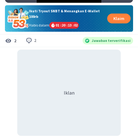
Ikuti Tryout SNBT & Menangkan E-Wallet
100rb
Klaim
Habis dalam
01
:
20
:
13
:
02
2
2
Jawaban terverifikasi
Iklan