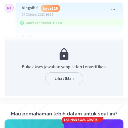
Ningsih S
Level 10
04 Oktober 2023 16:18
Jawaban terverifikasi
D. 42
Buka akses jawaban yang telah terverifikasi
Lihat Iklan
·
5.0
(
2
)
Balas
Beri Rating
Mau pemahaman lebih dalam untuk soal ini?
LATIHAN SOAL GRATIS!
H. Endah
Master Teacher