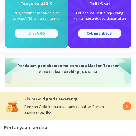
Mahasiswa/Alumni Universitas Negeri Yogyakarta
Tanya ke AiRIS
Drill Soal
05 Oktober 2023 02:51
Yuk, cobain chat dan belajar
Latihan soal sesuai topik yang
Jawaban terverifikasi
bareng AiRIS, teman pintarmu!
kamu mau untuk persiapan ujian
Iklan
Jawaban: D
Chat AiRIS
Cobain Drill Soal
Konsep:
Ingat teorema faktor pada polinomial adalah:
“Misal f(x) adalah suatu suku banyak dan (x - k)
Perdalam pemahamanmu bersama Master Teacher
merupakan faktor dari f(x), maka f(k) = 0.”
di sesi Live Teaching, GRATIS!
Pembahasan:
4
3
2
Polinomial f(x) = ax
- 13x
+ 27x
- 38x + b
2
mempunyai faktor x
- 6x + 8. Maka:
Klaim Gold gratis sekarang!
2
x
- 6x + 8 = (x - 4)(x - 2)
Dengan Gold kamu bisa tanya soal ke Forum
Sehingga:
sepuasnya, lho.
f(4) = 0 dan f(2) = 0
Pertanyaan serupa
f(4) = 0