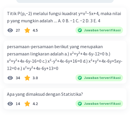
didapatkan:
16a + b = 72
Titik P(p,−2) melalui fungsi kuadrat y=x²−5x+4, maka nilai
16(2) + b = 72
p yang mungkin adalah .... A. 0 B. −1 C. −2 D. 3 E. 4
32 + b = 72
27
4.5
Jawaban terverifikasi
b = 72 - 32
b = 40
persamaan-persamaan berikut yang merupakan
persamaan lingkaran adalah a.) x²+y²+4x-6y-12=0 b.)
Maka:
x²+y²+4x-6y-16=0 c.) x²-y²+4x-6y+16=0 d.) x²+y²+4x-6y+5xy-
a + b = 2 + 40 = 42
12=0 e.) x²+y²+4x-6y+13=0
Jadi, nilai a + b adalah 42.
34
3.0
Jawaban terverifikasi
Oleh karena itu, jawaban yang benar adalah D.
Apa yang dimaksud dengan Statistika?
·
0.0
(
0
)
Balas
Beri Rating
14
4.2
Jawaban terverifikasi
Hanna K
Level 87
08 Oktober 2023 10:48
Jawabannya adalah