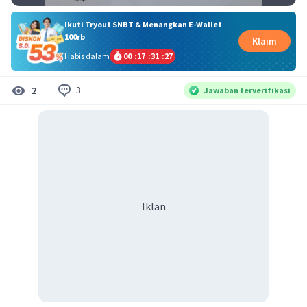
Ikuti Tryout SNBT & Menangkan E-Wallet
100rb
Klaim
Habis dalam
00
:
17
:
31
:
27
3
2
Jawaban terverifikasi
Iklan