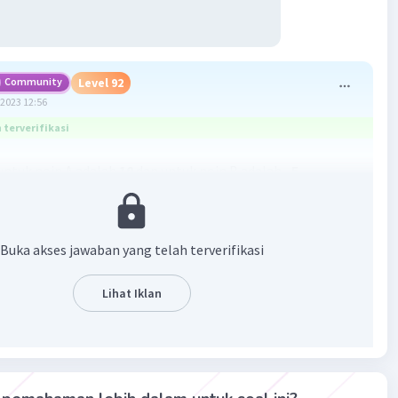
Community
Level 92
2023 12:56
terverifikasi
ntuk poin A adalah
10
dan untuk poin B adalah
–5
n mengenai langkah-langkahnya ada di gambar yaa
Buka akses jawaban yang telah terverifikasi
Lihat Iklan