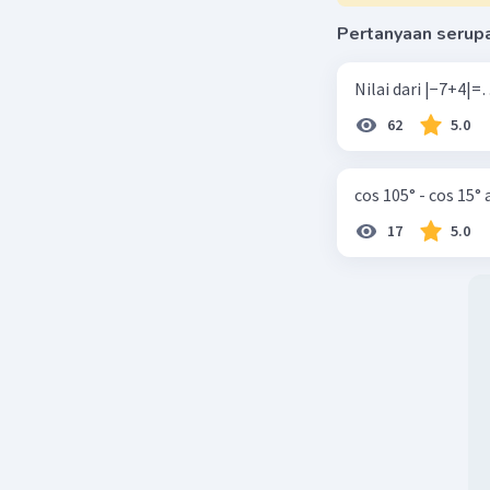
Pertanyaan serup
62
5.0
cos 105° - cos 15°
17
5.0