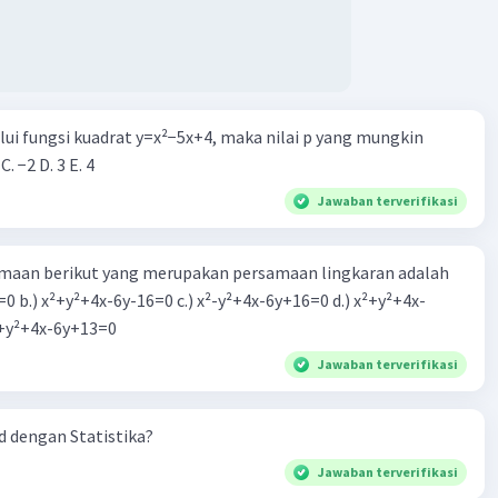
alui fungsi kuadrat y=x²−5x+4, maka nilai p yang mungkin
 C. −2 D. 3 E. 4
Jawaban terverifikasi
aan berikut yang merupakan persamaan lingkaran adalah
=0 b.) x²+y²+4x-6y-16=0 c.) x²-y²+4x-6y+16=0 d.) x²+y²+4x-
2=0 e.) x²+y²+4x-6y+13=0
Jawaban terverifikasi
 dengan Statistika?
Jawaban terverifikasi