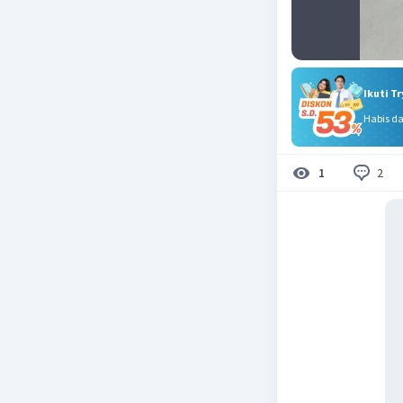
Ikuti T
Habis d
2
1