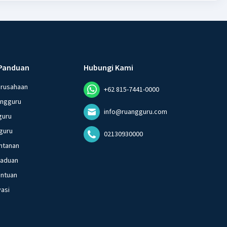
Panduan
Hubungi Kami
erusahaan
+62 815-7441-0000
angguru
info@ruangguru.com
guru
guru
02130930000
ntanan
gaduan
entuan
vasi