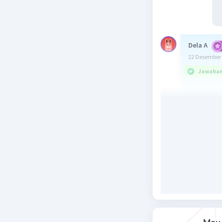
Dela A
22 Desember 
Jawaban 
Jawaban u
Penjelasa