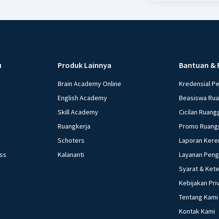
u
Produk Lainnya
Bantuan & 
Brain Academy Online
Kredensial P
English Academy
Beasiswa Ru
Skill Academy
Cicilan Ruang
Ruangkerja
Promo Ruang
Schoters
Laporan Kere
ess
Kalananti
Layanan Pen
Syarat & Ket
Kebijakan Pri
Tentang Kami
Kontak Kami