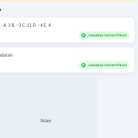
a
Nilai dari |−7+4|=… A. 3 B. −3 C. 11 D. −4 E. 4
Jawaban terverifikasi
 adalah
Jawaban terverifikasi
Iklan