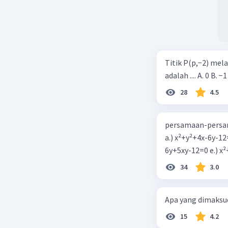
Titik P(p,−2) mel
adalah .... A. 0 B. −1
28
4.5
persamaan-persam
a.) x²+y²+4x-6y-12
6y+5xy-1
34
3.0
Apa yang dimaksud
15
4.2