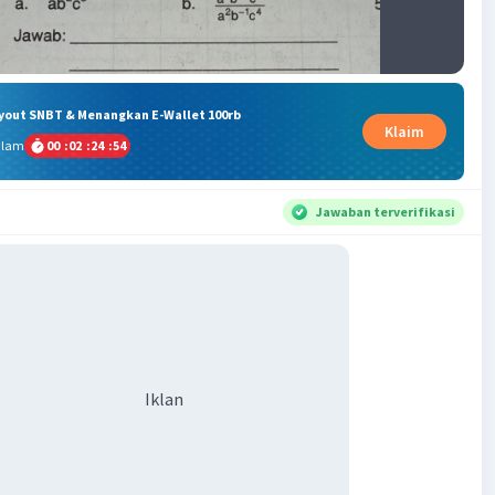
ryout SNBT & Menangkan E-Wallet 100rb
Klaim
alam
00
:
02
:
24
:
53
Jawaban terverifikasi
Iklan