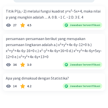
Titik P(p,−2) melalui fungsi kuadrat y=x²−5x+4, maka nilai
p yang mungkin adalah .... A. 0 B. −1 C. −2 D. 3 E. 4
27
4.5
Jawaban terverifikasi
persamaan-persamaan berikut yang merupakan
persamaan lingkaran adalah a.) x²+y²+4x-6y-12=0 b.)
x²+y²+4x-6y-16=0 c.) x²-y²+4x-6y+16=0 d.) x²+y²+4x-6y+5xy-
12=0 e.) x²+y²+4x-6y+13=0
34
3.0
Jawaban terverifikasi
Apa yang dimaksud dengan Statistika?
14
4.2
Jawaban terverifikasi