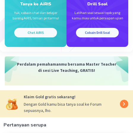
Tanya ke AiRIS
Drill Soal
Yuk, cobain chat dan belajar
Latihan soal sesuai topik yang
bareng AiRIS, teman pintarmu!
kamu mau untuk persiapan ujian
Iklan
Chat AiRIS
Cobain Drill Soal
Perdalam pemahamanmu bersama Master Teacher
di sesi Live Teaching, GRATIS!
Klaim Gold gratis sekarang!
Dengan Gold kamu bisa tanya soal ke Forum
sepuasnya, lho.
Pertanyaan serupa