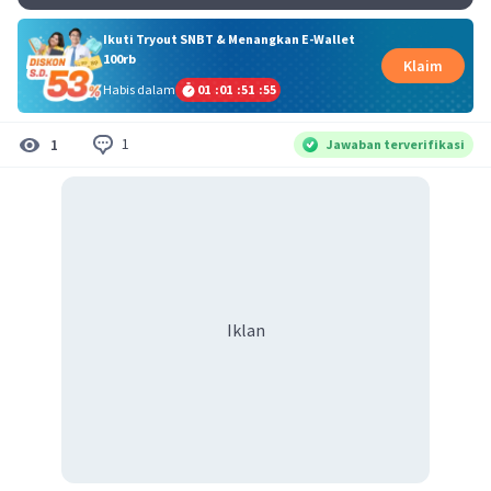
Ikuti Tryout SNBT & Menangkan E-Wallet
100rb
Klaim
Habis dalam
01
:
01
:
51
:
54
1
1
Jawaban terverifikasi
Iklan