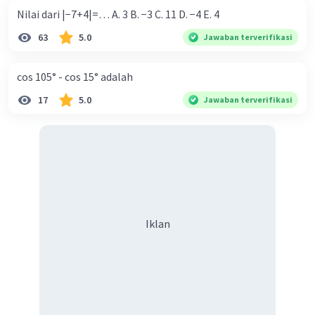
Nilai dari |−7+4|=… A. 3 B. −3 C. 11 D. −4 E. 4
63
5.0
Jawaban terverifikasi
cos 105° - cos 15° adalah
17
5.0
Jawaban terverifikasi
Iklan