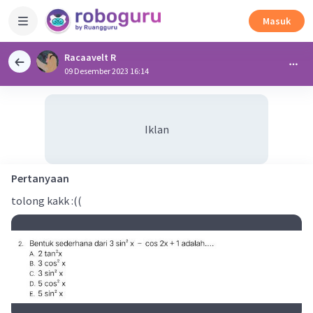
Masuk
Racaavelt R
09 Desember 2023 16:14
Iklan
Pertanyaan
tolong kakk :((