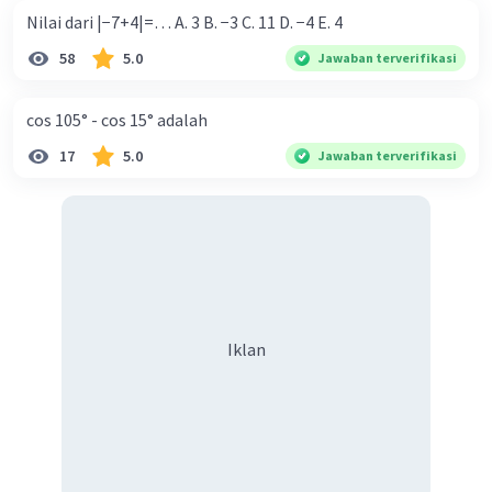
Nilai dari |−7+4|=… A. 3 B. −3 C. 11 D. −4 E. 4
58
5.0
Jawaban terverifikasi
cos 105° - cos 15° adalah
17
5.0
Jawaban terverifikasi
Iklan