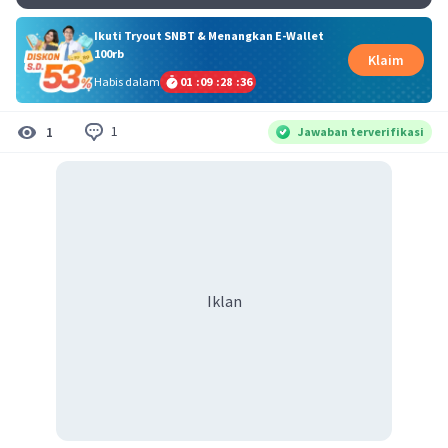
Ikuti Tryout SNBT & Menangkan E-Wallet
100rb
Klaim
Habis dalam
01
:
09
:
28
:
36
1
1
Jawaban terverifikasi
Iklan