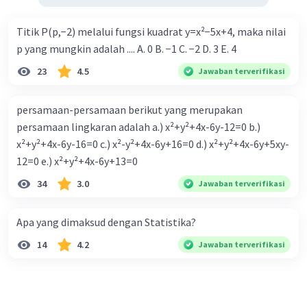
Titik P(p,−2) melalui fungsi kuadrat y=x²−5x+4, maka nilai
p yang mungkin adalah .... A. 0 B. −1 C. −2 D. 3 E. 4
23
4.5
Jawaban terverifikasi
persamaan-persamaan berikut yang merupakan
persamaan lingkaran adalah a.) x²+y²+4x-6y-12=0 b.)
x²+y²+4x-6y-16=0 c.) x²-y²+4x-6y+16=0 d.) x²+y²+4x-6y+5xy-
12=0 e.) x²+y²+4x-6y+13=0
34
3.0
Jawaban terverifikasi
Apa yang dimaksud dengan Statistika?
14
4.2
Jawaban terverifikasi