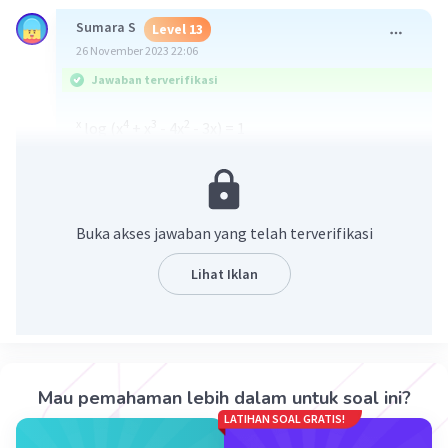
Sumara S
Level 13
26 November 2023 22:06
Jawaban terverifikasi
x
4
3
2
log (x
+ x
- 4x
- 3x) = 1
4
3
2
1
x
+ x
- 4x
- 3x = x
4
3
2
x
+ x
- 4x
- 3x = x
4
3
2
x
+ x
- 4x
- 3x - x = 0
4
3
2
x
+ x
- 4x
- 4x = 0
Buka akses jawaban yang telah terverifikasi
3
2
3
x(x
+ x
- 4x - 4) = 0 ---> pakai cara pembagian x
2
+ x
- 4x - 4 dengan x + 1
Lihat Iklan
x (x + 1) (x + 2) (x - 2) = 0
x = 0 V x = -1 V x = -2 V x = 2
semoga membantu.
Mau pemahaman lebih dalam untuk soal ini?
·
5.0
(
1
)
Balas
Beri Rating
LATIHAN SOAL GRATIS!