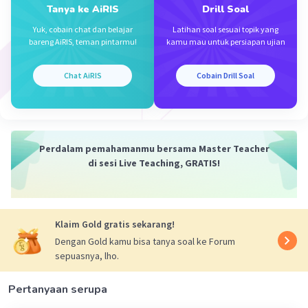
Tanya ke AiRIS
Drill Soal
Yuk, cobain chat dan belajar
Latihan soal sesuai topik yang
bareng AiRIS, teman pintarmu!
kamu mau untuk persiapan ujian
Chat AiRIS
Cobain Drill Soal
Iklan
Perdalam pemahamanmu bersama Master Teacher
di sesi Live Teaching, GRATIS!
Klaim Gold gratis sekarang!
Dengan Gold kamu bisa tanya soal ke Forum
sepuasnya, lho.
Pertanyaan serupa