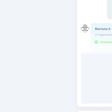
Mariana A
27 September
Jawaban 
15kg : 25
=600 gram
Beri R
Amalia, S
27 September
Jawaban 