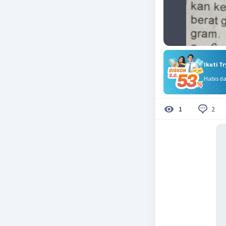
Ikuti T
Habis d
2
1