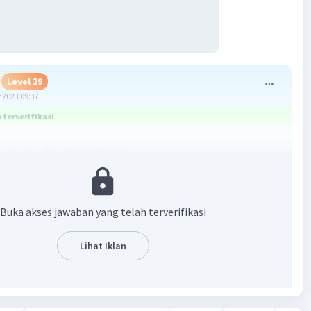
Level 29
 2023 09:37
terverifikasi
 kantong plastik x 1000 gram
 tiap kantong plastik
·
5.0
(
1
)
Balas
ating
Buka akses jawaban yang telah terverifikasi
Lihat Iklan
Level 58
 2023 12:43
terverifikasi