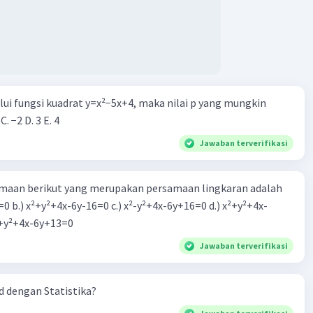
alui fungsi kuadrat y=x²−5x+4, maka nilai p yang mungkin
 C. −2 D. 3 E. 4
Jawaban terverifikasi
aan berikut yang merupakan persamaan lingkaran adalah
=0 b.) x²+y²+4x-6y-16=0 c.) x²-y²+4x-6y+16=0 d.) x²+y²+4x-
2=0 e.) x²+y²+4x-6y+13=0
Jawaban terverifikasi
 dengan Statistika?