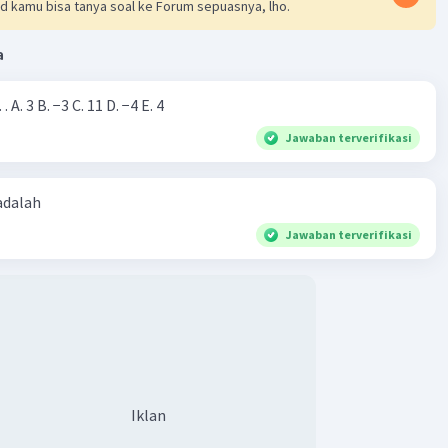
d kamu bisa tanya soal ke Forum sepuasnya, lho.
a
Nilai dari |−7+4|=… A. 3 B. −3 C. 11 D. −4 E. 4
Jawaban terverifikasi
 adalah
Jawaban terverifikasi
Iklan