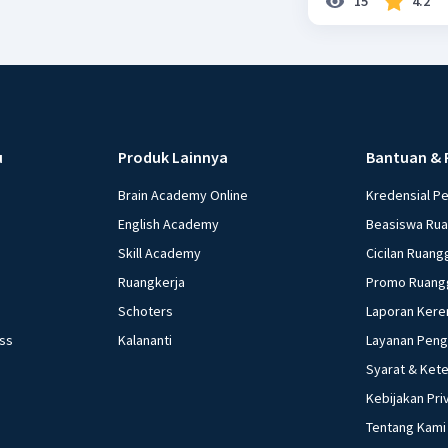
15
4.2
u
Produk Lainnya
Bantuan & 
Brain Academy Online
Kredensial P
English Academy
Beasiswa Ru
Skill Academy
Cicilan Ruang
Ruangkerja
Promo Ruang
Schoters
Laporan Kere
ess
Kalananti
Layanan Pen
Syarat & Ket
Kebijakan Pri
Tentang Kami