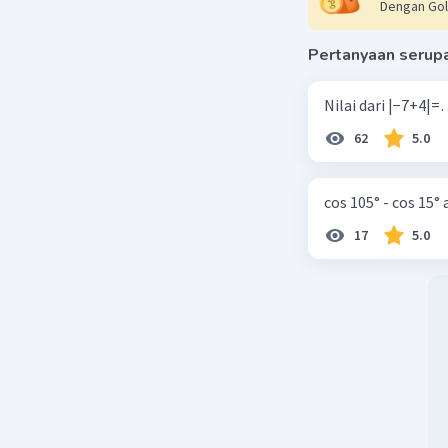
Dengan Gol
Pertanyaan serup
62
5.0
cos 105° - cos 15°
17
5.0