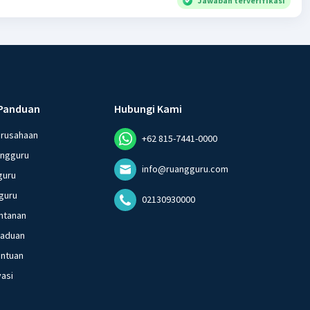
Jawaban terverifikasi
Panduan
Hubungi Kami
erusahaan
+62 815-7441-0000
angguru
info@ruangguru.com
guru
guru
02130930000
ntanan
gaduan
entuan
vasi