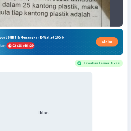
ryout SNBT & Menangkan E-Wallet 100rb
Klaim
alam
02
:
18
:
46
:
29
Jawaban terverifikasi
Iklan