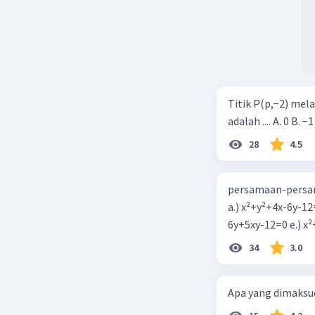
Titik P(p,−2) mel
adalah .... A. 0 B. −1
28
4.5
persamaan-persam
a.) x²+y²+4x-6y-12
6y+5xy-1
34
3.0
Apa yang dimaksud