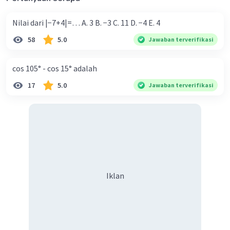
g(x) = 4x + 12
g(8) = 4(8) + 12
Nilai dari |−7+4|=… A. 3 B. −3 C. 11 D. −4 E. 4
= 32 + 12
58
5.0
Jawaban terverifikasi
= 44
g(4) = 4(4) + 12
= 16 + 12
cos 105° - cos 15° adalah
= 28
17
5.0
Jawaban terverifikasi
g(8) - g(4) = 44 - 28 =
16
·
0.0
(
0
)
Balas
Beri Rating
Cherryblossom C
Level 94
05 Oktober 2023 12:49
thxx bgt yah kak
Iklan