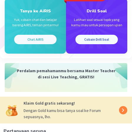
thxx bgt yah kak
Tanya ke AiRIS
Drill Soal
Yuk, cobain chat dan belajar
Latihan soal sesuai topik yang
bareng AiRIS, teman pintarmu!
kamu mau untuk persiapan ujian
Sumber W
Community
Level 72
05 Oktober 2023 11:29
Chat AiRIS
Cobain Drill Soal
Jawaban terverifikasi
g(x) = 2(2x - p)
Iklan
g(2) = 20
2(2(2) - p ) = 20
Perdalam pemahamanmu bersama Master Teacher
di sesi Live Teaching, GRATIS!
2(4 - p) = 20
8 - 2p = 20
-2p = 20 - 8
-2p = 12
Klaim Gold gratis sekarang!
p = 12 : (-2) = -6
Dengan Gold kamu bisa tanya soal ke Forum
sepuasnya, lho.
g(x) = 2(2x - (-6))
g(x) = 2(2x + 6)
Pertanyaan serupa