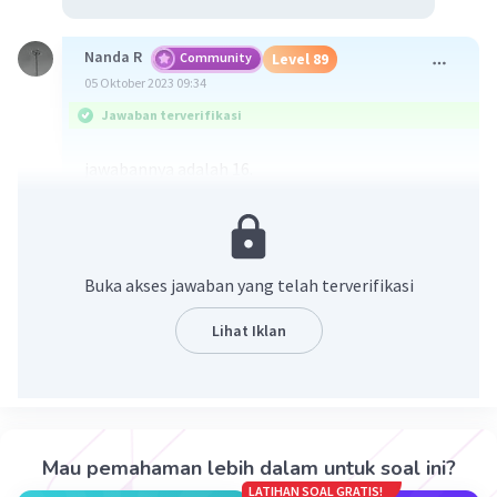
Nanda R
Community
Level 89
05 Oktober 2023 09:34
Jawaban terverifikasi
jawabannya adalah 16.
Buka akses jawaban yang telah terverifikasi
Lihat Iklan
·
5.0
(
1
)
Balas
Beri Rating
Cherryblossom C
Level 94
Mau pemahaman lebih dalam untuk soal ini?
05 Oktober 2023 09:38
LATIHAN SOAL GRATIS!