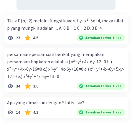
Titik P(p,−2) melalui fungsi kuadrat y=x²−5x+4, maka nilai
p yang mungkin adalah .... A. 0 B. −1 C. −2 D. 3 E. 4
23
4.5
Jawaban terverifikasi
persamaan-persamaan berikut yang merupakan
persamaan lingkaran adalah a.) x²+y²+4x-6y-12=0 b.)
x²+y²+4x-6y-16=0 c.) x²-y²+4x-6y+16=0 d.) x²+y²+4x-6y+5xy-
12=0 e.) x²+y²+4x-6y+13=0
34
3.0
Jawaban terverifikasi
Apa yang dimaksud dengan Statistika?
14
4.2
Jawaban terverifikasi