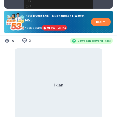
Ikuti Tryout SNBT & Menangkan E-Wallet
100rb
Klaim
Habis dalam
01
:
07
:
08
:
40
2
5
Jawaban terverifikasi
Iklan