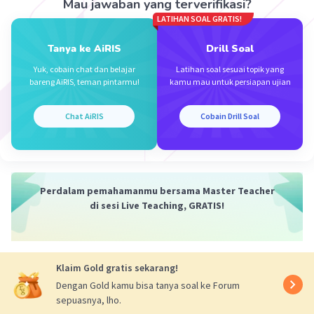
Mau jawaban yang terverifikasi?
06 Januari 2023 13:41
LATIHAN SOAL GRATIS!
Makasihh yaa udah dijawab, sangat membantuu 😊
👌
Tanya ke AiRIS
Drill Soal
Yuk, cobain chat dan belajar
Latihan soal sesuai topik yang
bareng AiRIS, teman pintarmu!
kamu mau untuk persiapan ujian
Chat AiRIS
Cobain Drill Soal
Iklan
Perdalam pemahamanmu bersama Master Teacher
di sesi Live Teaching, GRATIS!
Klaim Gold gratis sekarang!
Dengan Gold kamu bisa tanya soal ke Forum
sepuasnya, lho.