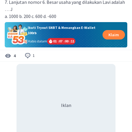
7. Lanjutan nomor 6. Besar usaha yang dilakukan Lavi adalah
… J
a. 1000 b. 200 c. 600 d. -600
Ikuti Tryout SNBT & Menangkan E-Wallet
100rb
Klaim
Habis dalam
01
:
07
:
00
:
10
1
4
Iklan