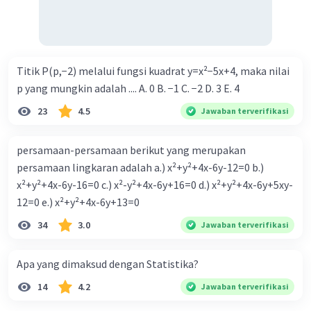
Titik P(p,−2) melalui fungsi kuadrat y=x²−5x+4, maka nilai
p yang mungkin adalah .... A. 0 B. −1 C. −2 D. 3 E. 4
23
4.5
Jawaban terverifikasi
persamaan-persamaan berikut yang merupakan
persamaan lingkaran adalah a.) x²+y²+4x-6y-12=0 b.)
x²+y²+4x-6y-16=0 c.) x²-y²+4x-6y+16=0 d.) x²+y²+4x-6y+5xy-
12=0 e.) x²+y²+4x-6y+13=0
34
3.0
Jawaban terverifikasi
Apa yang dimaksud dengan Statistika?
14
4.2
Jawaban terverifikasi