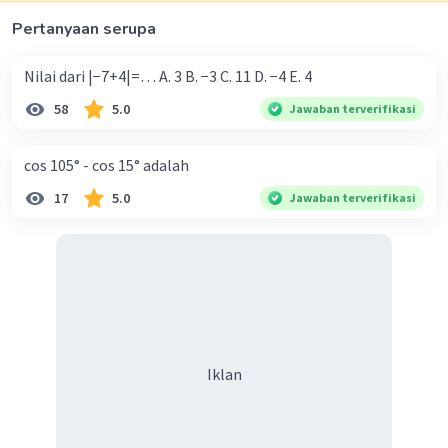
Pertanyaan serupa
Nilai dari |−7+4|=… A. 3 B. −3 C. 11 D. −4 E. 4
58
5.0
Jawaban terverifikasi
cos 105° - cos 15° adalah
17
5.0
Jawaban terverifikasi
Iklan