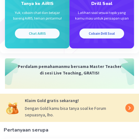
Tanya ke AiRIS
Drill Soal
Yuk, cobain chat dan belajar
Latihan soal sesuai topik yang
·
5.0
(
1
)
Balas
Beri Rating
bareng AiRIS, teman pintarmu!
kamu mau untuk persiapan ujian
Kirana K
Level 64
Chat AiRIS
Cobain Drill Soal
28 Agustus 2024 14:43
jawab soalnya dohg kocak
Perdalam pemahamanmu bersama Master Teacher
di sesi Live Teaching, GRATIS!
Klaim Gold gratis sekarang!
Iklan
Dengan Gold kamu bisa tanya soal ke Forum
sepuasnya, lho.
Pertanyaan serupa