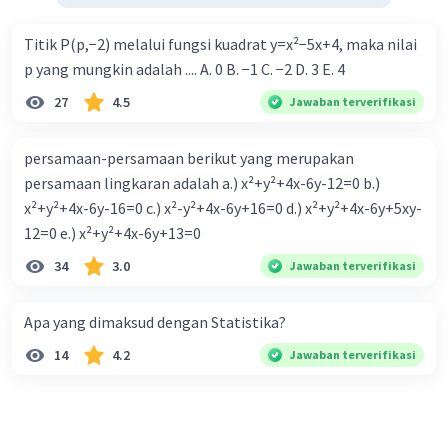
Titik P(p,−2) melalui fungsi kuadrat y=x²−5x+4, maka nilai
p yang mungkin adalah .... A. 0 B. −1 C. −2 D. 3 E. 4
27
4.5
Jawaban terverifikasi
persamaan-persamaan berikut yang merupakan
persamaan lingkaran adalah a.) x²+y²+4x-6y-12=0 b.)
x²+y²+4x-6y-16=0 c.) x²-y²+4x-6y+16=0 d.) x²+y²+4x-6y+5xy-
12=0 e.) x²+y²+4x-6y+13=0
34
3.0
Jawaban terverifikasi
Apa yang dimaksud dengan Statistika?
14
4.2
Jawaban terverifikasi