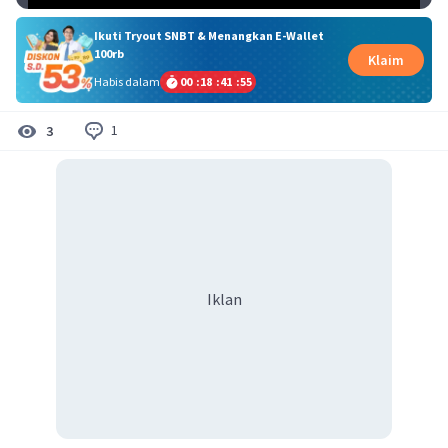
Ikuti Tryout SNBT & Menangkan E-Wallet
100rb
Klaim
Habis dalam
00
:
18
:
41
:
55
1
3
Iklan