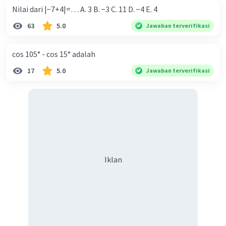
Nilai dari |−7+4|=… A. 3 B. −3 C. 11 D. −4 E. 4
63
5.0
Jawaban terverifikasi
cos 105° - cos 15° adalah
17
5.0
Jawaban terverifikasi
Iklan