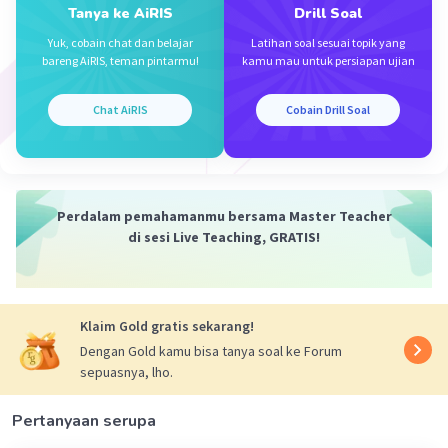
Mahasiswa/Alumni Universitas Negeri Malang
Tanya ke AiRIS
Drill Soal
08 Desember 2023 02:23
Yuk, cobain chat dan belajar
Latihan soal sesuai topik yang
Jawaban terverifikasi
bareng AiRIS, teman pintarmu!
kamu mau untuk persiapan ujian
Iklan
Jawaban: E. 36
Chat AiRIS
Cobain Drill Soal
ingat!
t
det (A) = det (A
)
n
det (k.A) = k
. det (A) , dimana n adalah ordo
Perdalam pemahamanmu bersama Master Teacher
matriks
di sesi Live Teaching, GRATIS!
maka
Det (A) = (-2. 4 - (-4. 3))
= (-8 + 12)
Klaim Gold gratis sekarang!
= 4
Dengan Gold kamu bisa tanya soal ke Forum
sepuasnya, lho.
maka
t
2
det(3 A
) = 3
. 4
Pertanyaan serupa
= 9 x 4