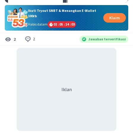
Ikuti Tryout SNBT & Menangkan E-Wallet
100rb
Klaim
Habis dalam
02
:
05
:
14
:
02
2
2
Jawaban terverifikasi
Iklan