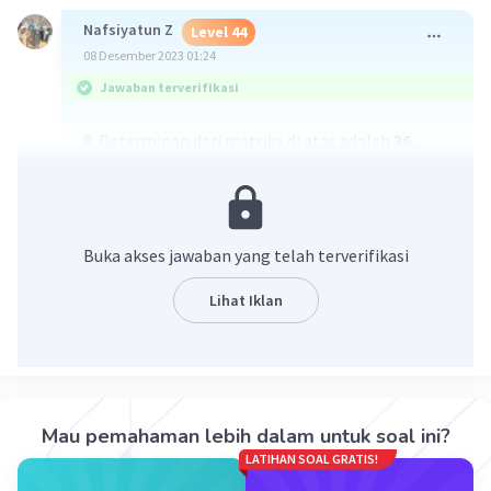
Nafsiyatun Z
Level 44
08 Desember 2023 01:24
Jawaban terverifikasi
8. Determinan dari matriks di atas adalah
36.
t
9. Nilai det(3A
) adalah
36.
Buka akses jawaban yang telah terverifikasi
Lihat Iklan
·
0.0
(
0
)
Balas
Beri Rating
Mau pemahaman lebih dalam untuk soal ini?
LATIHAN SOAL GRATIS!
S. Amamah
Master Teacher