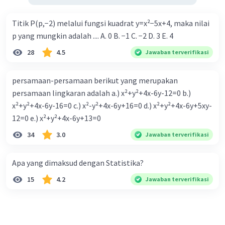
Titik P(p,−2) melalui fungsi kuadrat y=x²−5x+4, maka nilai
p yang mungkin adalah .... A. 0 B. −1 C. −2 D. 3 E. 4
28
4.5
Jawaban terverifikasi
persamaan-persamaan berikut yang merupakan
persamaan lingkaran adalah a.) x²+y²+4x-6y-12=0 b.)
x²+y²+4x-6y-16=0 c.) x²-y²+4x-6y+16=0 d.) x²+y²+4x-6y+5xy-
12=0 e.) x²+y²+4x-6y+13=0
34
3.0
Jawaban terverifikasi
Apa yang dimaksud dengan Statistika?
15
4.2
Jawaban terverifikasi