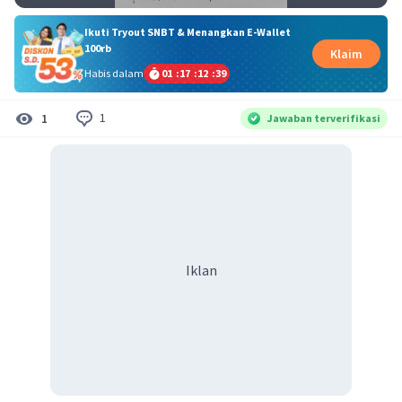
Ikuti Tryout SNBT & Menangkan E-Wallet
100rb
Klaim
Habis dalam
01
:
17
:
12
:
39
1
1
Jawaban terverifikasi
Iklan