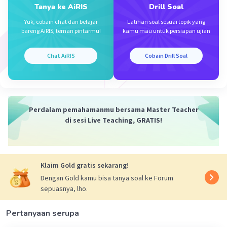
Tanya ke AiRIS
Drill Soal
Yuk, cobain chat dan belajar
Latihan soal sesuai topik yang
bareng AiRIS, teman pintarmu!
kamu mau untuk persiapan ujian
Iklan
Chat AiRIS
Cobain Drill Soal
Perdalam pemahamanmu bersama Master Teacher
di sesi Live Teaching, GRATIS!
Klaim Gold gratis sekarang!
Dengan Gold kamu bisa tanya soal ke Forum
sepuasnya, lho.
Pertanyaan serupa