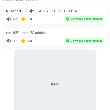
Nilai dari |−7+4|=… A. 3 B. −3 C. 11 D. −4 E. 4
62
5.0
Jawaban terverifikasi
Iklan
cos 105° - cos 15° adalah
17
5.0
Jawaban terverifikasi
Iklan