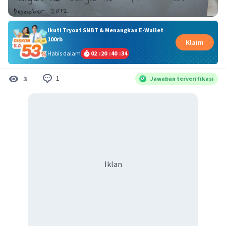
Ikuti Tryout SNBT & Menangkan E-Wallet
100rb
Klaim
Habis dalam
02
:
20
:
40
:
34
1
3
Jawaban terverifikasi
Iklan