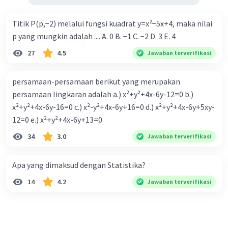
Titik P(p,−2) melalui fungsi kuadrat y=x²−5x+4, maka nilai
p yang mungkin adalah .... A. 0 B. −1 C. −2 D. 3 E. 4
27
4.5
Jawaban terverifikasi
persamaan-persamaan berikut yang merupakan
persamaan lingkaran adalah a.) x²+y²+4x-6y-12=0 b.)
x²+y²+4x-6y-16=0 c.) x²-y²+4x-6y+16=0 d.) x²+y²+4x-6y+5xy-
12=0 e.) x²+y²+4x-6y+13=0
34
3.0
Jawaban terverifikasi
Apa yang dimaksud dengan Statistika?
14
4.2
Jawaban terverifikasi