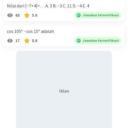
Nilai dari |−7+4|=… A. 3 B. −3 C. 11 D. −4 E. 4
63
5.0
Jawaban terverifikasi
cos 105° - cos 15° adalah
17
5.0
Jawaban terverifikasi
Iklan