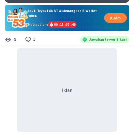
Ikuti Tryout SNBT & Menangkan E-Wallet
100rb
Klaim
Habis dalam
00
:
15
:
37
:
46
1
3
Jawaban terverifikasi
Iklan