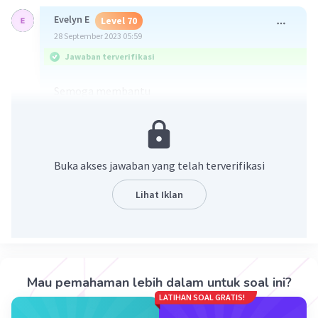
Evelyn E
Level 70
28 September 2023 05:59
Jawaban terverifikasi
Semoga membantu
Buka akses jawaban yang telah terverifikasi
Lihat Iklan
·
0.0
(
0
)
Balas
Beri Rating
Mau pemahaman lebih dalam untuk soal ini?
LATIHAN SOAL GRATIS!