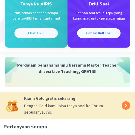
Tanya ke AiRIS
Drill Soal
Yuk, cobain chat dan belajar
Latihan soal sesuai topik yang
Iklan
bareng AiRIS, teman pintarmu!
kamu mau untuk persiapan ujian
Chat AiRIS
Cobain Drill Soal
Perdalam pemahamanmu bersama Master Teacher
di sesi Live Teaching, GRATIS!
Klaim Gold gratis sekarang!
Dengan Gold kamu bisa tanya soal ke Forum
sepuasnya, lho.
Pertanyaan serupa