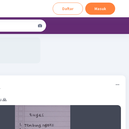
Daftar
Masuk
1
u 🙏