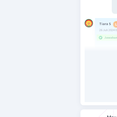
Tiara S
L
26 Juli 2024 
Jawaban 
Ngoko
• Aku 
• Kowe
Krama
• Kula 
• Panje
Krama 
• Dale
• Panj