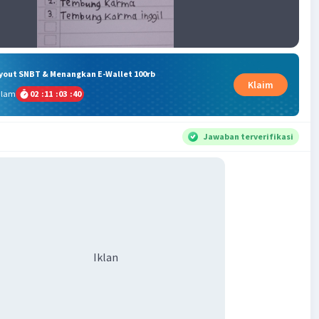
ryout SNBT & Menangkan E-Wallet 100rb
Klaim
alam
02
:
11
:
03
:
39
Jawaban terverifikasi
Iklan