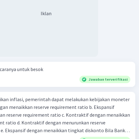
Iklan
an dalam Konteks:
:
Tembung ngoko sering digunakan di rumah atau di antara
eluarga, di mana interaksi lebih santai dan tidak
an formalitas.
eman:
Digunakan di antara teman dekat atau orang-orang
h akrab, di mana formalitas tidak terlalu diperlukan.
asual:
Dalam situasi kasual di luar pekerjaan atau acara
embung ngoko lebih umum digunakan.
 caranya untuk besok
Jawaban terverifikasi
kan inflasi, pemerintah dapat melakukan kebijakan moneter
·
0.0
(
0
)
Balas
ating
dengan menaikkan reserve requirement ratio b. Ekspansif
n reserve requirement ratio c. Kontraktif dengan menaikkan
nt ratio d. Kontraktif dengan menurunkan reserve
. Ekspansif dengan menaikkan tingkat diskonto Bila Bank
n kebijakan moneter ekspansif, ceteris paribus maka .... a.