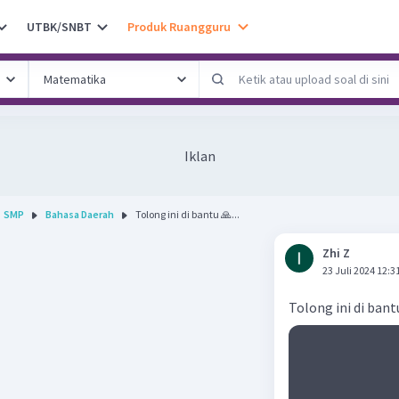
UTBK/SNBT
Produk Ruangguru
Iklan
SMP
Bahasa Daerah
Tolong ini di bantu 🙏...
Zhi Z
23 Juli 2024 12:3
Tolong ini di bant