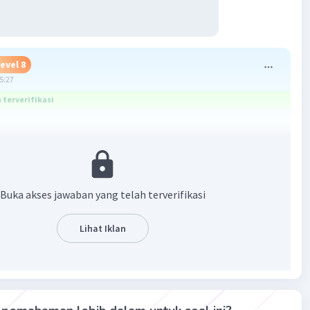
evel 8
05:27
terverifikasi
:
lagi mangan.
 turu neng omah.
Buka akses jawaban yang telah terverifikasi
:
lagi nedha.
Lihat Iklan
nengan sare ing griya.
Inggil:
m menika lagi dhahar.
enengan kepareng kecak wonten griya.