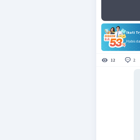
Ikuti T
Habis d
2
12