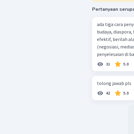
mengguna
Pertanyaan serup
penghorm
inggil.
ada tiga cara pen
Bentuk K
budaya, diaspora,
sederhana
efektif, berilah alasannya dari 5 penyelesaian konfl
Contoh T
Ngoko:
"
(negosiasi, medias
penyelesaian di 
Kromo 
paling efektif, be
31
5.0
Artiny
Ngoko:
"
tolong jawab pls
Kromo 
42
5.0
Artiny
Ngoko:
"
Kromo 
Artiny