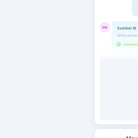
Sumber W
08 November 
Jawaban 
Jawaban y
Besar ham
Pembahas
l = 200 m
ρ = 1,7 x 1
A = 2 mm
R = (ρ.l)/A
= ( 1,7 x
= (34 x 1