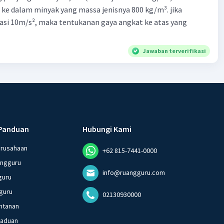
 ke dalam minyak yang massa jenisnya 800 kg/m³. jika
asi 10m/s², maka tentukanan gaya angkat ke atas yang
Jawaban terverifikasi
Panduan
Hubungi Kami
erusahaan
+62 815-7441-0000
angguru
info@ruangguru.com
guru
guru
02130930000
ntanan
gaduan