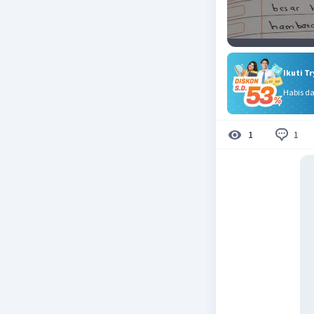
Ikuti T
Habis d
1
1