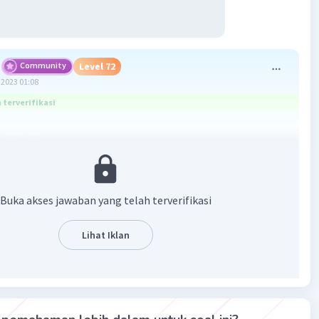
Community
Level 72
2023 01:08
terverifikasi
ang tepat :
batan kawat tembaga adalah 1,7 𝞨
an :
Buka akses jawaban yang telah terverifikasi
-8
0
𝞨m
Lihat Iklan
2
-6
2
= 2 x 10
m
-8
-6
 10
x 200)/( 2 x 10
)
-7
-6
0
) / ( 2 x 10
)