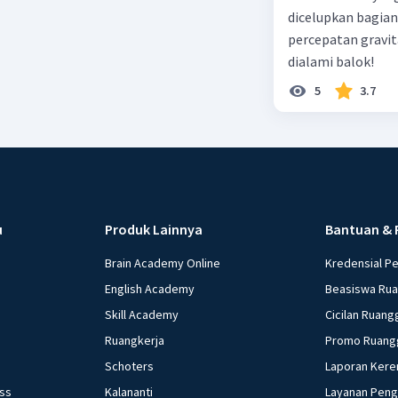
dicelupkan bagian
percepatan gravit
dialami balok!
5
3.7
u
Produk Lainnya
Bantuan & 
Brain Academy Online
Kredensial P
English Academy
Beasiswa Ru
Skill Academy
Cicilan Ruang
Ruangkerja
Promo Ruang
Schoters
Laporan Kere
ess
Kalananti
Layanan Pen