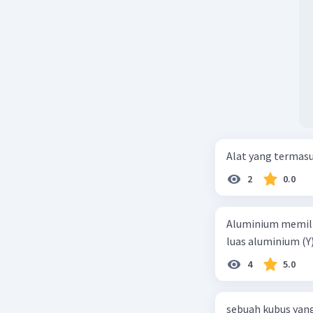
Alat yang termas
2
0.0
Aluminium memilik
luas aluminium (Y
4
5.0
sebuah kubus yang