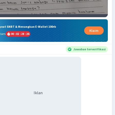
ryout SNBT & Menangkan E-Wallet 100rb
Klaim
alam
00
:
02
:
28
:
25
Jawaban terverifikasi
Iklan