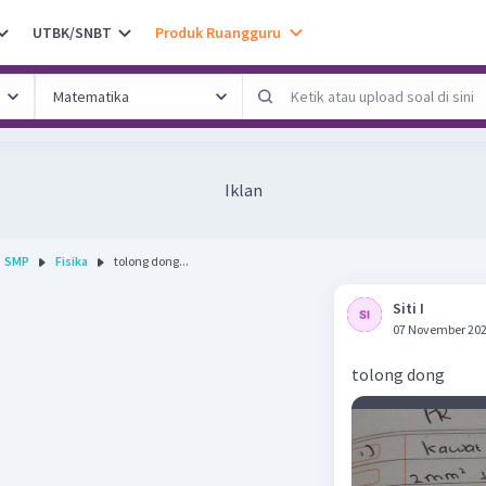
UTBK/SNBT
Produk Ruangguru
Iklan
SMP
Fisika
tolong dong...
Siti I
07 November 202
tolong dong