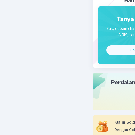
Mau 
= 17 x 1
= 1,7 𝞨
Tanya
Beri R
Yuk, cobain cha
AiRIS, te
Ch
Perdala
Klaim Gold
Dengan Gol