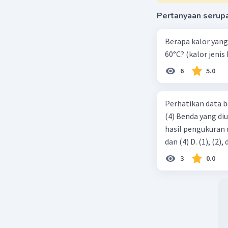
Pertanyaan serup
Berapa kalor yang 
60°C? (kalor jenis 
6
5.0
Perhatikan data b
(4) Benda yang di
hasil pengukuran ditunjukkan ol
3
0.0