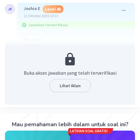
Joshia E
Level 45
11 Oktober 2023 10:13
Jawaban terverifikasi
W1 = W2
Kuasa yang diberikan Aqil kita anggap sebagai F2
360 x 20 = 180 x F2
7200 = 180 x F2
F2 = 7200/180
Buka akses jawaban yang telah terverifikasi
F2 = 720/180
F2 = 40 N
Lihat Iklan
Semoga membantu, maaf jika ada yang salah☺
·
0.0
(
0
)
Balas
Beri Rating
Mau pemahaman lebih dalam untuk soal ini?
LATIHAN SOAL GRATIS!