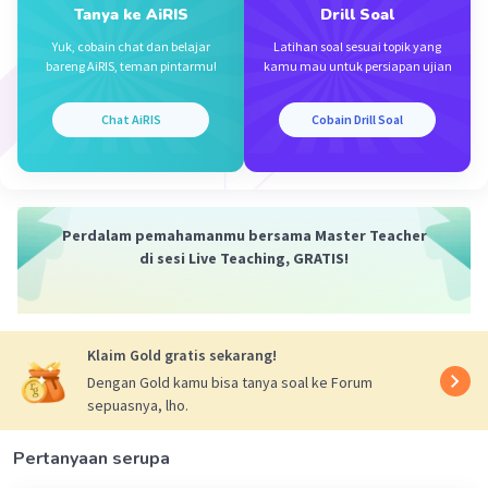
Tanya ke AiRIS
Drill Soal
Yuk, cobain chat dan belajar
Latihan soal sesuai topik yang
bareng AiRIS, teman pintarmu!
kamu mau untuk persiapan ujian
Iklan
Chat AiRIS
Cobain Drill Soal
Perdalam pemahamanmu bersama Master Teacher
di sesi Live Teaching, GRATIS!
Klaim Gold gratis sekarang!
Dengan Gold kamu bisa tanya soal ke Forum
sepuasnya, lho.
Pertanyaan serupa