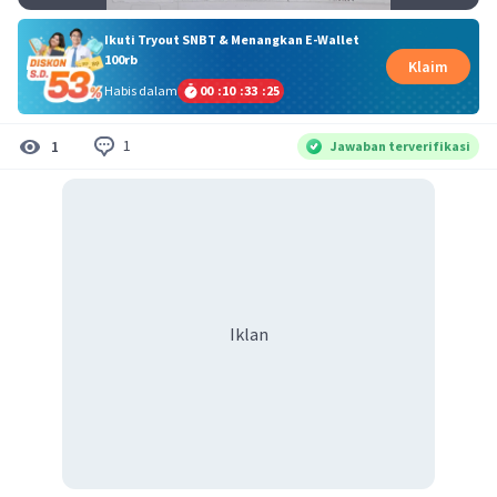
Ikuti Tryout SNBT & Menangkan E-Wallet
100rb
Klaim
Habis dalam
00
:
10
:
33
:
24
1
1
Jawaban terverifikasi
Iklan